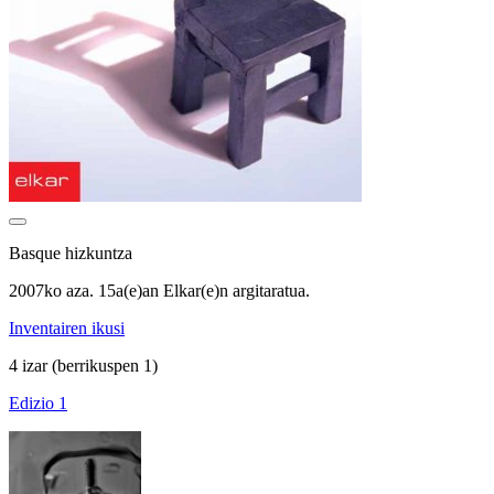
Basque hizkuntza
2007ko aza. 15a(e)an Elkar(e)n argitaratua.
Inventairen ikusi
4 izar
(berrikuspen 1)
Edizio 1