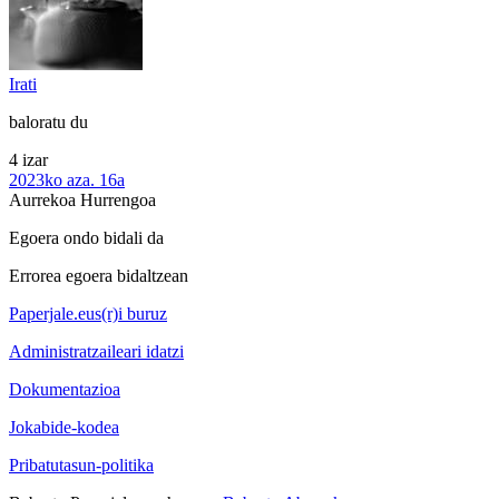
Irati
baloratu du
4 izar
2023ko aza. 16a
Aurrekoa
Hurrengoa
Egoera ondo bidali da
Errorea egoera bidaltzean
Paperjale.eus(r)i buruz
Administratzaileari idatzi
Dokumentazioa
Jokabide-kodea
Pribatutasun-politika