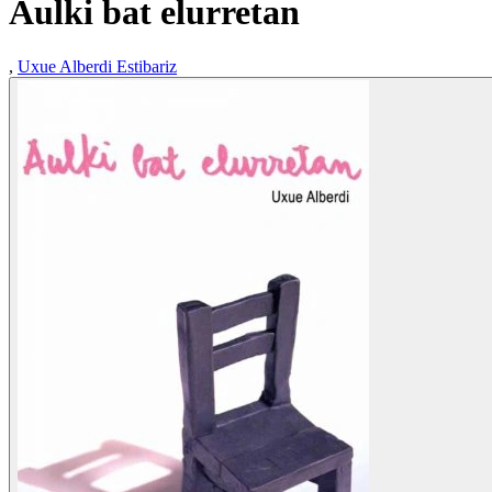
Aulki bat elurretan
,
Uxue Alberdi Estibariz