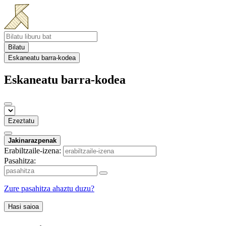
Bilatu
Eskaneatu barra-kodea
Eskaneatu barra-kodea
Ezeztatu
Jakinarazpenak
Erabiltzaile-izena:
Pasahitza:
Zure pasahitza ahaztu duzu?
Hasi saioa