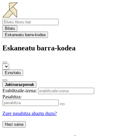
Bilatu
Eskaneatu barra-kodea
Eskaneatu barra-kodea
Ezeztatu
Jakinarazpenak
Erabiltzaile-izena:
Pasahitza:
Zure pasahitza ahaztu duzu?
Hasi saioa