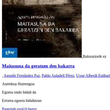
Baloraziorik ez
Maitasuna da geratzen den bakarra
,
Agustín Fernández Paz
,
Pablo Auladell Pérez
,
Uxue Alberdi Estibar
Aurrekoa
Hurrengoa
Egoera ondo bidali da
Errorea egoera bidaltzean
Paperjale.eus(r)i buruz