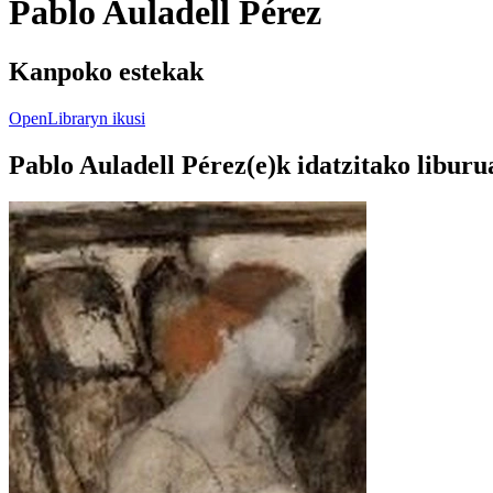
Pablo Auladell Pérez
Kanpoko estekak
OpenLibraryn ikusi
Pablo Auladell Pérez(e)k idatzitako liburu