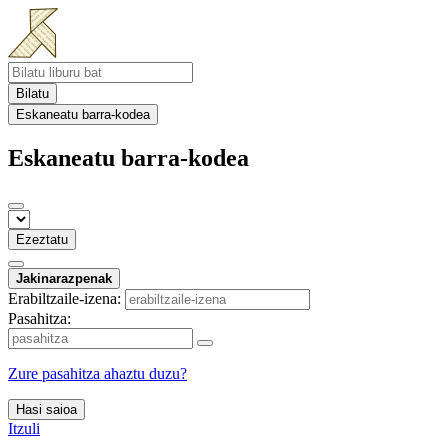
Bilatu
Eskaneatu barra-kodea
Eskaneatu barra-kodea
Ezeztatu
Jakinarazpenak
Erabiltzaile-izena:
Pasahitza:
Zure pasahitza ahaztu duzu?
Hasi saioa
Itzuli