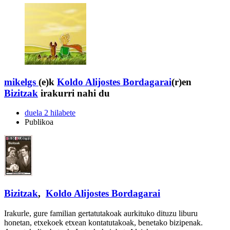
mikelgs
(e)k
Koldo Alijostes Bordagarai
(r)en
Bizitzak
irakurri nahi du
duela 2 hilabete
Publikoa
Bizitzak
,
Koldo Alijostes Bordagarai
Irakurle, gure familian gertatutakoak aurkituko dituzu liburu
honetan, etxekoek etxean kontatutakoak, benetako bizipenak.