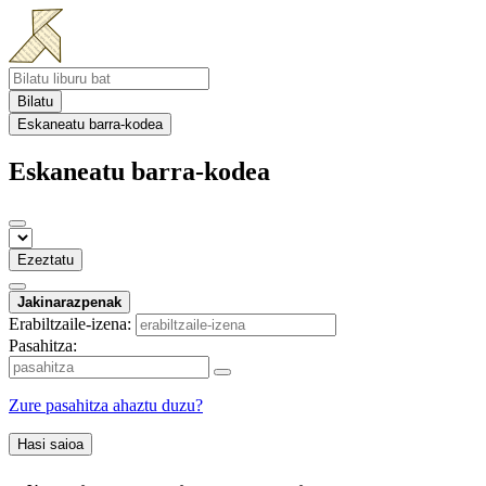
Bilatu
Eskaneatu barra-kodea
Eskaneatu barra-kodea
Ezeztatu
Jakinarazpenak
Erabiltzaile-izena:
Pasahitza:
Zure pasahitza ahaztu duzu?
Hasi saioa