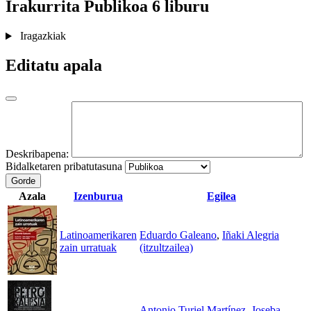
Irakurrita
Publikoa
6 liburu
Iragazkiak
Editatu apala
Deskribapena:
Bidalketaren pribatutasuna
Gorde
Azala
Izenburua
Egilea
Latinoamerikaren
Eduardo Galeano
,
Iñaki Alegria
zain urratuak
(itzultzailea)
Antonio Turiel Martínez
,
Joseba