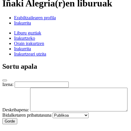
Iñaki Alegria(r)en liburuak
Erabiltzailearen profila
Irakurrita
Liburu guztiak
Irakurtzeko
Orain irakurtzen
Irakurrita
Irakurtzeari utzita
Sortu apala
Izena:
Deskribapena:
Bidalketaren pribatutasuna
Gorde