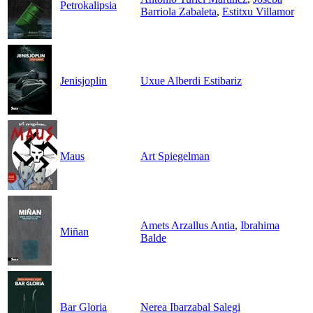
Petrokalipsia
Barriola Zabaleta
,
Estitxu Villamor
Jenisjoplin
Uxue Alberdi Estibariz
Maus
Art Spiegelman
Amets Arzallus Antia
,
Ibrahima
Miñan
Balde
Bar Gloria
Nerea Ibarzabal Salegi