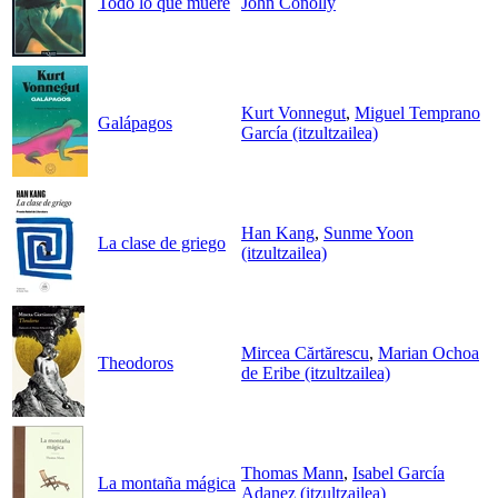
Todo lo que muere
John Conolly
Kurt Vonnegut
,
Miguel Temprano
Galápagos
García (itzultzailea)
Han Kang
,
Sunme Yoon
La clase de griego
(itzultzailea)
Mircea Cărtărescu
,
Marian Ochoa
Theodoros
de Eribe (itzultzailea)
Thomas Mann
,
Isabel García
La montaña mágica
Adanez (itzultzailea)