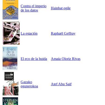
Contra el imperio
Hainbat egile
de los datos
La estación
Raphaël Geffray
El eco de la huida
Amaia Oloriz Rivas
Gazako
Atef Abu Saif
egunerokoa