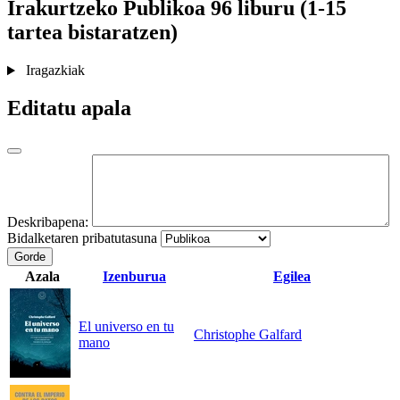
Irakurtzeko
Publikoa
96 liburu (1-15
tartea bistaratzen)
Iragazkiak
Editatu apala
Deskribapena:
Bidalketaren pribatutasuna
Gorde
Azala
Izenburua
Egilea
El universo en tu
Christophe Galfard
mano