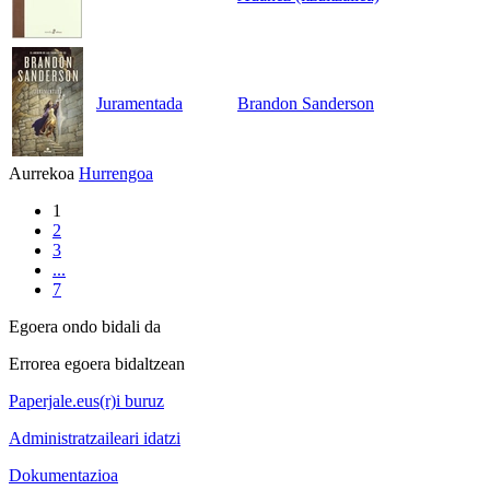
Juramentada
Brandon Sanderson
Aurrekoa
Hurrengoa
1
2
3
...
7
Egoera ondo bidali da
Errorea egoera bidaltzean
Paperjale.eus(r)i buruz
Administratzaileari idatzi
Dokumentazioa