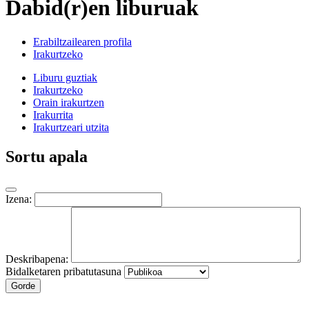
Dabid(r)en liburuak
Erabiltzailearen profila
Irakurtzeko
Liburu guztiak
Irakurtzeko
Orain irakurtzen
Irakurrita
Irakurtzeari utzita
Sortu apala
Izena:
Deskribapena:
Bidalketaren pribatutasuna
Gorde