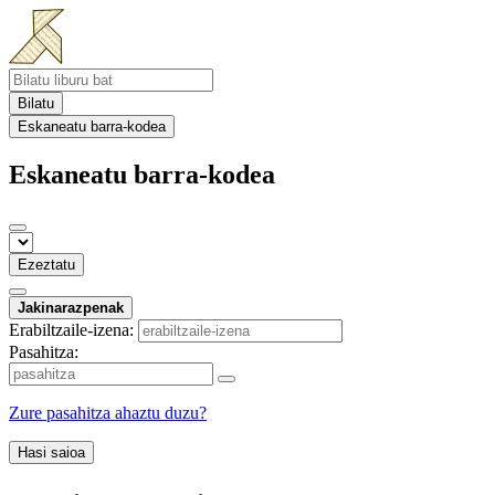
Bilatu
Eskaneatu barra-kodea
Eskaneatu barra-kodea
Ezeztatu
Jakinarazpenak
Erabiltzaile-izena:
Pasahitza:
Zure pasahitza ahaztu duzu?
Hasi saioa