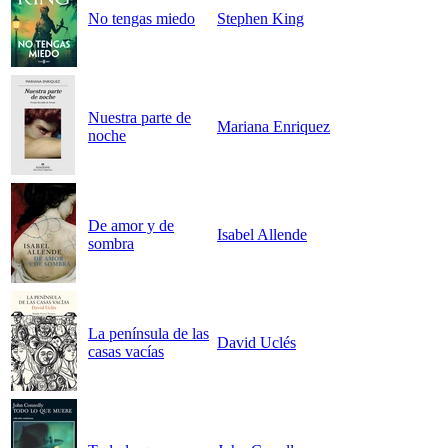
No tengas miedo
Stephen King
Nuestra parte de
Mariana Enriquez
noche
De amor y de
Isabel Allende
sombra
La península de las
David Uclés
casas vacías