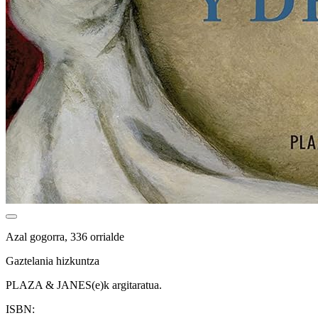
Azal gogorra, 336 orrialde
Gaztelania hizkuntza
PLAZA & JANES(e)k argitaratua.
ISBN: