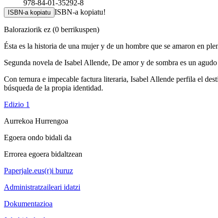
978-84-01-35292-8
ISBN-a kopiatu!
ISBN-a kopiatu
Baloraziorik ez
(0 berrikuspen)
Ésta es la historia de una mujer y de un hombre que se amaron en plen
Segunda novela de Isabel Allende, De amor y de sombra es un agudo te
Con ternura e impecable factura literaria, Isabel Allende perfila el des
búsqueda de la propia identidad.
Edizio 1
Aurrekoa
Hurrengoa
Egoera ondo bidali da
Errorea egoera bidaltzean
Paperjale.eus(r)i buruz
Administratzaileari idatzi
Dokumentazioa