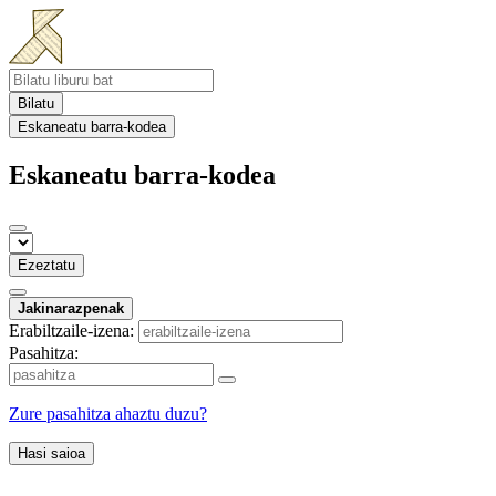
Bilatu
Eskaneatu barra-kodea
Eskaneatu barra-kodea
Ezeztatu
Jakinarazpenak
Erabiltzaile-izena:
Pasahitza:
Zure pasahitza ahaztu duzu?
Hasi saioa