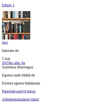
Edizio 1
Javi
baloratu du
5 izar
2025ko abu. 6a
Aurrekoa
Hurrengoa
Egoera ondo bidali da
Errorea egoera bidaltzean
Paperjale.eus(r)i buruz
Administratzaileari idatzi