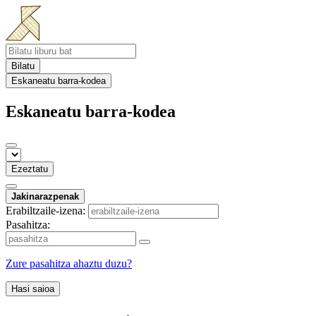
Bilatu
Eskaneatu barra-kodea
Eskaneatu barra-kodea
Ezeztatu
Jakinarazpenak
Erabiltzaile-izena:
Pasahitza:
Zure pasahitza ahaztu duzu?
Hasi saioa