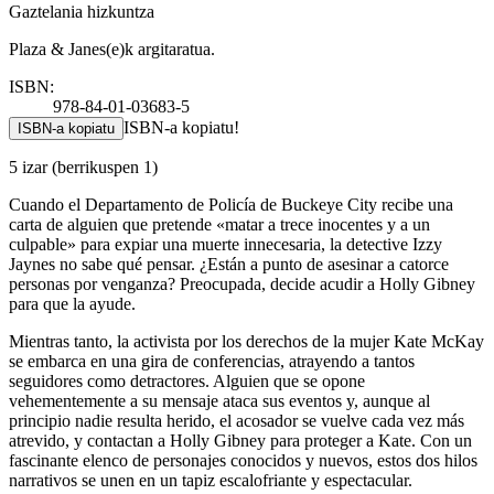
Gaztelania hizkuntza
Plaza & Janes(e)k argitaratua.
ISBN:
978-84-01-03683-5
ISBN-a kopiatu!
ISBN-a kopiatu
5 izar
(berrikuspen 1)
Cuando el Departamento de Policía de Buckeye City recibe una
carta de alguien que pretende «matar a trece inocentes y a un
culpable» para expiar una muerte innecesaria, la detective Izzy
Jaynes no sabe qué pensar. ¿Están a punto de asesinar a catorce
personas por venganza? Preocupada, decide acudir a Holly Gibney
para que la ayude.
Mientras tanto, la activista por los derechos de la mujer Kate McKay
se embarca en una gira de conferencias, atrayendo a tantos
seguidores como detractores. Alguien que se opone
vehementemente a su mensaje ataca sus eventos y, aunque al
principio nadie resulta herido, el acosador se vuelve cada vez más
atrevido, y contactan a Holly Gibney para proteger a Kate. Con un
fascinante elenco de personajes conocidos y nuevos, estos dos hilos
narrativos se unen en un tapiz escalofriante y espectacular.