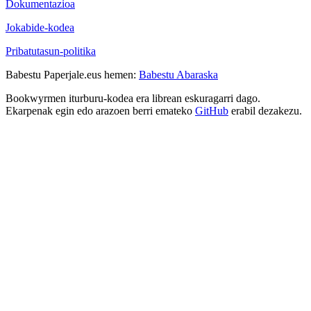
Dokumentazioa
Jokabide-kodea
Pribatutasun-politika
Babestu Paperjale.eus hemen:
Babestu Abaraska
Bookwyrmen iturburu-kodea era librean eskuragarri dago.
Ekarpenak egin edo arazoen berri emateko
GitHub
erabil dezakezu.