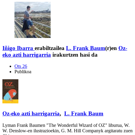
Iñigo Ibarra
erabiltzailea
L. Frank Baum
(r)en
Oz-
eko azti harrigarria
irakurtzen hasi da
Ots 26
Publikoa
Oz-eko azti harrigarria
,
L. Frank Baum
Lyman Frank Baumen "The Wonderful Wizard of OZ" liburua, W.
W. Denslow-en ilustrazioekin, G. M. Hill Companyk argitaratu zuen