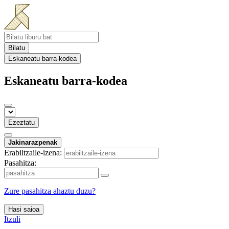
Bilatu
Eskaneatu barra-kodea
Eskaneatu barra-kodea
Ezeztatu
Jakinarazpenak
Erabiltzaile-izena:
Pasahitza:
Zure pasahitza ahaztu duzu?
Hasi saioa
Itzuli