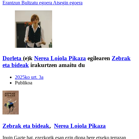
Erantzun
Bultzatu egoera
Atsegin egoera
Dorleta
(e)k
Nerea Loiola Pikaza
egilearen
Zebrak
eta bideak
irakurtzen amaitu du
2025ko urt. 3a
Publikoa
Zebrak eta bideak
,
Nerea Loiola Pikaza
Ipuin Gazte bat, ezezkorik esan ezin diona bere etxeko terrazan