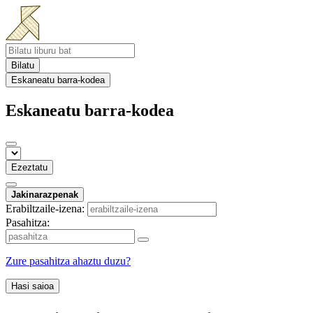
Bilatu
Eskaneatu barra-kodea
Eskaneatu barra-kodea
Ezeztatu
Jakinarazpenak
Erabiltzaile-izena:
Pasahitza:
Zure pasahitza ahaztu duzu?
Hasi saioa