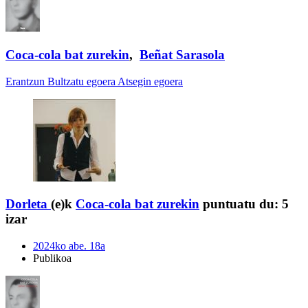
Coca-cola bat zurekin
,
Beñat Sarasola
Erantzun
Bultzatu egoera
Atsegin egoera
Dorleta
(e)k
Coca-cola bat zurekin
puntuatu du:
5
izar
2024ko abe. 18a
Publikoa