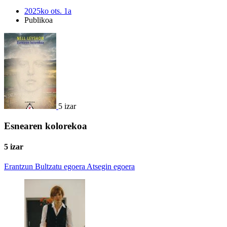
2025ko ots. 1a
Publikoa
5 izar
Esnearen kolorekoa
5 izar
Erantzun
Bultzatu egoera
Atsegin egoera