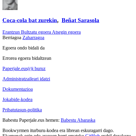
Coca-cola bat zurekin
,
Beñat Sarasola
Erantzun
Bultzatu egoera
Atsegin egoera
Berriagoa
Zaharragoa
Egoera ondo bidali da
Errorea egoera bidaltzean
Paperjale.eus(r)i buruz
Administratzaileari idatzi
Dokumentazioa
Jokabide-kodea
Pribatutasun-politika
Babestu Paperjale.eus hemen:
Babestu Abaraska
Bookwyrmen iturburu-kodea era librean eskuragarri dago.
Ekarpenak egin edo arazoen berri emateko
GitHub
erabil dezakezu.