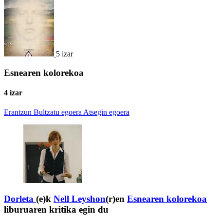
5 izar
Esnearen kolorekoa
4 izar
Erantzun
Bultzatu egoera
Atsegin egoera
Dorleta
(e)k
Nell Leyshon
(r)en
Esnearen kolorekoa
liburuaren kritika egin du