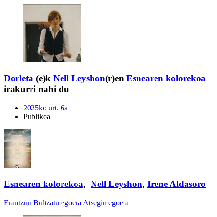
Dorleta
(e)k
Nell Leyshon
(r)en
Esnearen kolorekoa
irakurri nahi du
2025ko urt. 6a
Publikoa
Esnearen kolorekoa
,
Nell Leyshon
,
Irene Aldasoro
Erantzun
Bultzatu egoera
Atsegin egoera