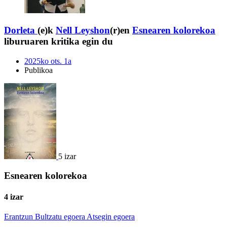
Dorleta
(e)k
Nell Leyshon
(r)en
Esnearen kolorekoa
liburuaren kritika egin du
2025ko ots. 1a
Publikoa
5 izar
Esnearen kolorekoa
4 izar
Erantzun
Bultzatu egoera
Atsegin egoera