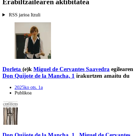
Erabiltzailearen aktibitatea
RSS jarioa
Itzuli
Dorleta
(e)k
Miguel de Cervantes Saavedra
egilearen
Don Quijote de la Mancha, 1
irakurtzen amaitu du
2025ko ots. 1a
Publikoa
Don Quijote de la Mancha, 1
,
Miguel de Cervantes