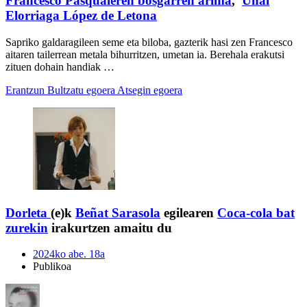
Francesco Pasqualeren bosgarren arima
,
Unai
Elorriaga López de Letona
Sapriko galdaragileen seme eta biloba, gazterik hasi zen Francesco
aitaren tailerrean metala bihurritzen, umetan ia. Berehala erakutsi
zituen dohain handiak …
Erantzun
Bultzatu egoera
Atsegin egoera
Dorleta
(e)k
Beñat Sarasola
egilearen
Coca-cola bat
zurekin
irakurtzen amaitu du
2024ko abe. 18a
Publikoa