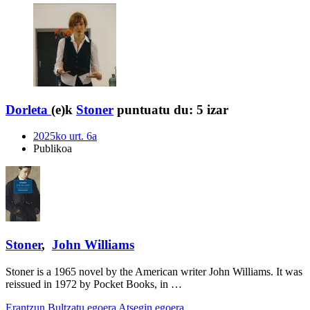
Dorleta
(e)k
Stoner
puntuatu du:
5 izar
2025ko urt. 6a
Publikoa
Stoner
,
John Williams
Stoner is a 1965 novel by the American writer John Williams. It was
reissued in 1972 by Pocket Books, in …
Erantzun
Bultzatu egoera
Atsegin egoera