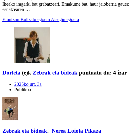
Ikeako iragarki bat grabatzeari. Emakume bat, haur jaioberria gauez
esnatzearen …
Erantzun
Bultzatu egoera
Atsegin egoera
Dorleta
(e)k
Zebrak eta bideak
puntuatu du:
4 izar
2025ko urt. 3a
Publikoa
Zebrak eta bideak
,
Nerea Loiola Pikaza