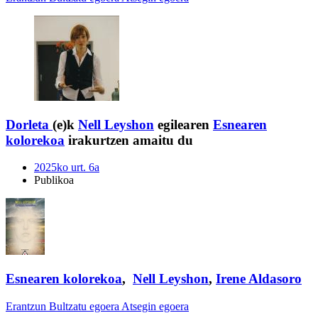
Dorleta
(e)k
Nell Leyshon
egilearen
Esnearen
kolorekoa
irakurtzen amaitu du
2025ko urt. 6a
Publikoa
Esnearen kolorekoa
,
Nell Leyshon
,
Irene Aldasoro
Erantzun
Bultzatu egoera
Atsegin egoera