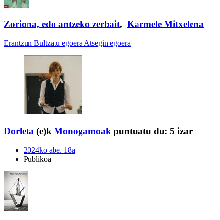
Zoriona, edo antzeko zerbait
,
Karmele Mitxelena
Erantzun
Bultzatu egoera
Atsegin egoera
Dorleta
(e)k
Monogamoak
puntuatu du:
5 izar
2024ko abe. 18a
Publikoa