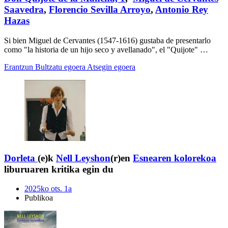
Saavedra
,
Florencio Sevilla Arroyo
,
Antonio Rey
Hazas
Si bien Miguel de Cervantes (1547-1616) gustaba de presentarlo
como "la historia de un hijo seco y avellanado", el "Quijote" …
Erantzun
Bultzatu egoera
Atsegin egoera
Dorleta
(e)k
Nell Leyshon
(r)en
Esnearen kolorekoa
liburuaren kritika egin du
2025ko ots. 1a
Publikoa