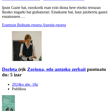
Ipuin Gazte bat, ezezkorik esan ezin diona bere etxeko terrazan
Ikeako iragarki bat grabatzeari. Emakume bat, haur jaioberria gauez
esnatzearen …
Erantzun
Bultzatu egoera
Atsegin egoera
Dorleta
(e)k
Zoriona, edo antzeko zerbait
puntuatu
du:
5 izar
2024ko abe. 18a
Publikoa