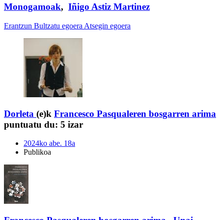
Monogamoak
,
Iñigo Astiz Martinez
Erantzun
Bultzatu egoera
Atsegin egoera
Dorleta
(e)k
Francesco Pasqualeren bosgarren arima
puntuatu du:
5 izar
2024ko abe. 18a
Publikoa