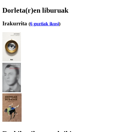
Dorleta(r)en liburuak
Irakurrita
(
6 guztiak ikusi
)