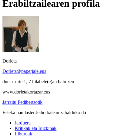
Erabiltzailearen profila
Dorleta
Dorleta@paperjale.eus
duela urte 1, 7 hilabete(e)an batu zen
www.dorletakortazar.eus
Jarraitu Fedibertsotik
Esteka hau laster-leiho batean zabalduko da
Jarduera
Kritikak eta Iruzkinak
Liburuak