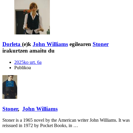
Dorleta
(e)k
John Williams
egilearen
Stoner
irakurtzen amaitu du
2025ko urt. 6a
Publikoa
Stoner
,
John Williams
Stoner is a 1965 novel by the American writer John Williams. It was
reissued in 1972 by Pocket Books, in …