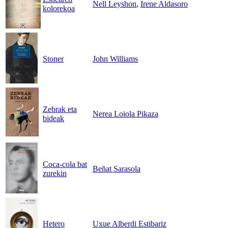
Nell Leyshon
,
Irene Aldasoro
kolorekoa
Stoner
John Williams
Zebrak eta
Nerea Loiola Pikaza
bideak
Coca-cola bat
Beñat Sarasola
zurekin
Hetero
Uxue Alberdi Estibariz