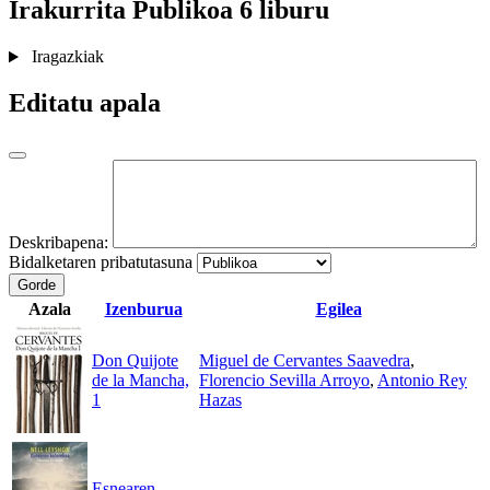
Irakurrita
Publikoa
6 liburu
Iragazkiak
Editatu apala
Deskribapena:
Bidalketaren pribatutasuna
Gorde
Azala
Izenburua
Egilea
Don Quijote
Miguel de Cervantes Saavedra
,
de la Mancha,
Florencio Sevilla Arroyo
,
Antonio Rey
1
Hazas
Esnearen