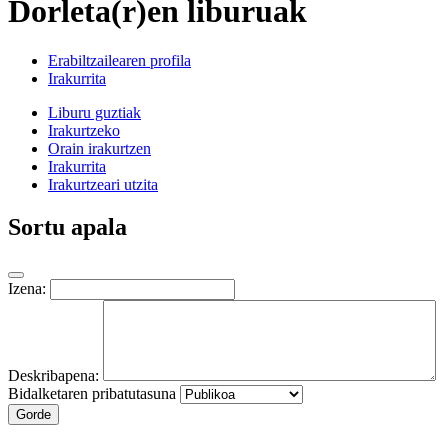
Dorleta(r)en liburuak
Erabiltzailearen profila
Irakurrita
Liburu guztiak
Irakurtzeko
Orain irakurtzen
Irakurrita
Irakurtzeari utzita
Sortu apala
Izena:
Deskribapena:
Bidalketaren pribatutasuna
Gorde