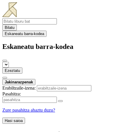
Bilatu
Eskaneatu barra-kodea
Eskaneatu barra-kodea
Ezeztatu
Jakinarazpenak
Erabiltzaile-izena:
Pasahitza:
Zure pasahitza ahaztu duzu?
Hasi saioa