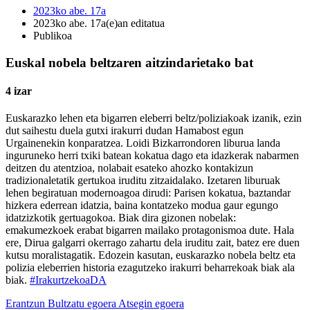
2023ko abe. 17a
2023ko abe. 17a(e)an editatua
Publikoa
Euskal nobela beltzaren aitzindarietako bat
4 izar
Euskarazko lehen eta bigarren eleberri beltz/poliziakoak izanik, ezin
dut saihestu duela gutxi irakurri dudan Hamabost egun
Urgainenekin konparatzea. Loidi Bizkarrondoren liburua landa
inguruneko herri txiki batean kokatua dago eta idazkerak nabarmen
deitzen du atentzioa, nolabait esateko ahozko kontakizun
tradizionaletatik gertukoa iruditu zitzaidalako. Izetaren liburuak
lehen begiratuan modernoagoa dirudi: Parisen kokatua, baztandar
hizkera ederrean idatzia, baina kontatzeko modua gaur egungo
idatzizkotik gertuagokoa. Biak dira gizonen nobelak:
emakumezkoek erabat bigarren mailako protagonismoa dute. Hala
ere, Dirua galgarri okerrago zahartu dela iruditu zait, batez ere duen
kutsu moralistagatik. Edozein kasutan, euskarazko nobela beltz eta
polizia eleberrien historia ezagutzeko irakurri beharrekoak biak ala
biak.
#IrakurtzekoaDA
Erantzun
Bultzatu egoera
Atsegin egoera