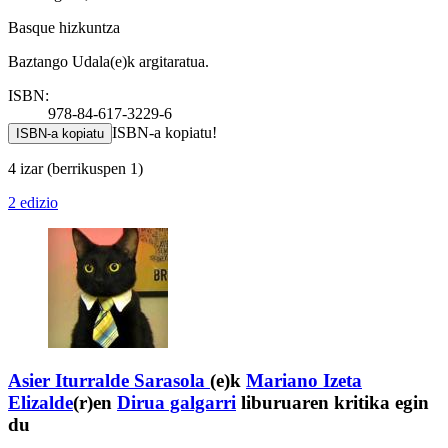
Basque hizkuntza
Baztango Udala(e)k argitaratua.
ISBN:
978-84-617-3229-6
ISBN-a kopiatu!
ISBN-a kopiatu
4 izar
(berrikuspen 1)
2 edizio
Asier Iturralde Sarasola
(e)k
Mariano Izeta
Elizalde
(r)en
Dirua galgarri
liburuaren kritika egin
du