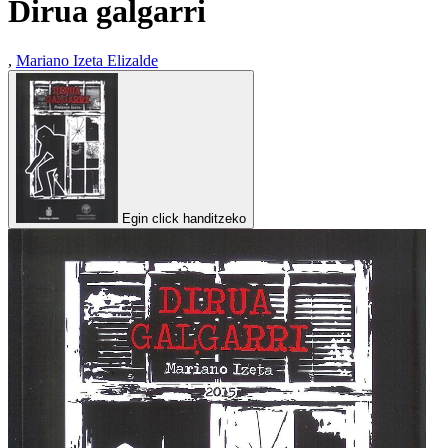
Dirua galgarri
,
Mariano Izeta Elizalde
Egin click handitzeko