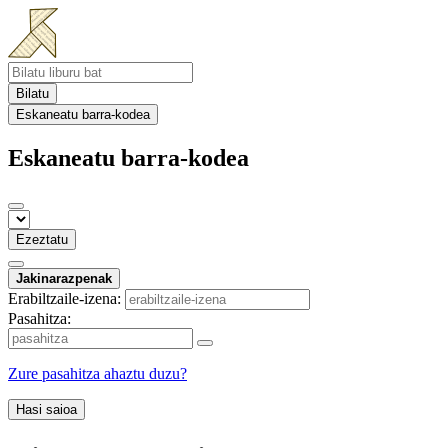
Bilatu
Eskaneatu barra-kodea
Eskaneatu barra-kodea
Ezeztatu
Jakinarazpenak
Erabiltzaile-izena:
Pasahitza:
Zure pasahitza ahaztu duzu?
Hasi saioa