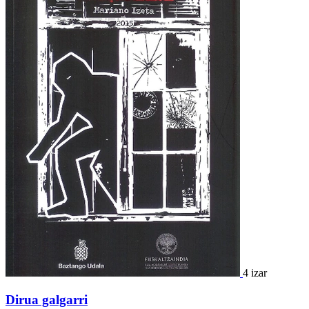
4 izar
Dirua galgarri