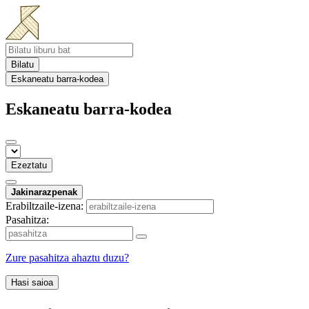
Bilatu
Eskaneatu barra-kodea
Eskaneatu barra-kodea
Ezeztatu
Jakinarazpenak
Erabiltzaile-izena:
Pasahitza:
Zure pasahitza ahaztu duzu?
Hasi saioa