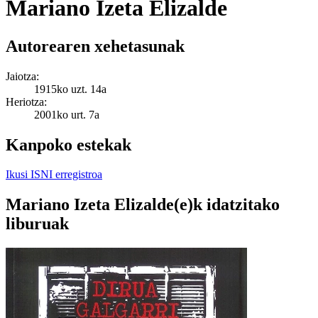
Mariano Izeta Elizalde
Autorearen xehetasunak
Jaiotza:
1915ko uzt. 14a
Heriotza:
2001ko urt. 7a
Kanpoko estekak
Ikusi ISNI erregistroa
Mariano Izeta Elizalde(e)k idatzitako
liburuak