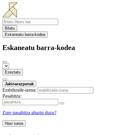
Bilatu
Eskaneatu barra-kodea
Eskaneatu barra-kodea
Ezeztatu
Jakinarazpenak
Erabiltzaile-izena:
Pasahitza:
Zure pasahitza ahaztu duzu?
Hasi saioa