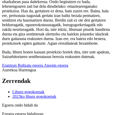
oharkabean pasa daitekeena. Ondo begiratzen ez bada,
lehenengoaren zati bat dela dirudielako: emaztearenganako
proiekzioa. Hau da, gertatzen ez dena, hain zuzen ere. Baina, hala
ere, pertsonaia nagusiak gertatu izan balitz bezala pentsatzen,
sentitzen eta hausnartzen duena. Berdin zait ez ote den gertatzen
beldurragatik, egunerokotasunagatik, burugogorkeriagatik edo
zakila neurtzeagatik. Hori da, nire iritziz, liburuan pisurik handiena
duena eta giza sentimenak ulertzeko eta haiekin jolasteko idazleak
duen gaitasuna erakusten duena. Izan ere, era batera edo bestera,
proiekzioek egiten gaituzte. Agian errealitateak bezainbeste.
Bada, liburu honen kasuan proiekzio horiek dira, nire uste apalean,
Saizarbitoriaren sentiberatasun berezia erakusten dutenak.
Erantzun
Bultzatu egoera
Atsegin egoera
Aurrekoa
Hurrengoa
Zerrendak
Liburu gogokoenak
2023ko liburu gogokoenak
Egoera ondo bidali da
Errorea egoera bidaltzean