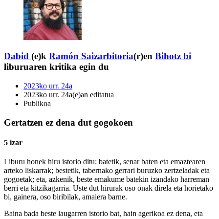
Dabid
(e)k
Ramón Saizarbitoria
(r)en
Bihotz bi
liburuaren kritika egin du
2023ko urr. 24a
2023ko urr. 24a(e)an editatua
Publikoa
Gertatzen ez dena dut gogokoen
5 izar
Liburu honek hiru istorio ditu: batetik, senar baten eta emaztearen
arteko liskarrak; bestetik, tabernako gerrari buruzko zertzeladak eta
gogoetak; eta, azkenik, beste emakume batekin izandako harreman
berri eta kitzikagarria. Uste dut hirurak oso onak direla eta horietako
bi, gainera, oso biribilak, amaiera barne.
Baina bada beste laugarren istorio bat, hain agerikoa ez dena, eta