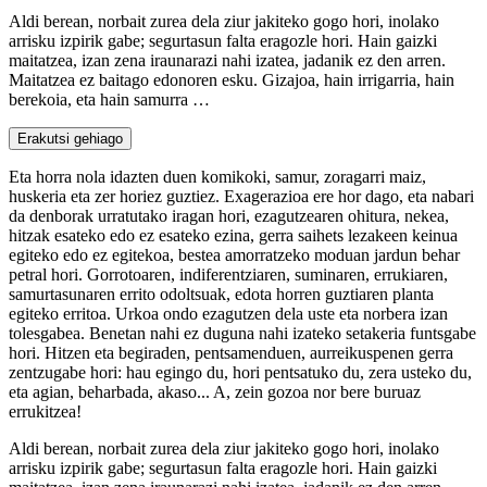
Aldi berean, norbait zurea dela ziur jakiteko gogo hori, inolako
arrisku izpirik gabe; segurtasun falta eragozle hori. Hain gaizki
maitatzea, izan zena iraunarazi nahi izatea, jadanik ez den arren.
Maitatzea ez baitago edonoren esku. Gizajoa, hain irrigarria, hain
berekoia, eta hain samurra …
Erakutsi gehiago
Eta horra nola idazten duen komikoki, samur, zoragarri maiz,
huskeria eta zer horiez guztiez. Exagerazioa ere hor dago, eta nabari
da denborak urratutako iragan hori, ezagutzearen ohitura, nekea,
hitzak esateko edo ez esateko ezina, gerra saihets lezakeen keinua
egiteko edo ez egitekoa, bestea amorratzeko moduan jardun behar
petral hori. Gorrotoaren, indiferentziaren, suminaren, errukiaren,
samurtasunaren errito odoltsuak, edota horren guztiaren planta
egiteko erritoa. Urkoa ondo ezagutzen dela uste eta norbera izan
tolesgabea. Benetan nahi ez duguna nahi izateko setakeria funtsgabe
hori. Hitzen eta begiraden, pentsamenduen, aurreikuspenen gerra
zentzugabe hori: hau egingo du, hori pentsatuko du, zera usteko du,
eta agian, beharbada, akaso... A, zein gozoa nor bere buruaz
errukitzea!
Aldi berean, norbait zurea dela ziur jakiteko gogo hori, inolako
arrisku izpirik gabe; segurtasun falta eragozle hori. Hain gaizki