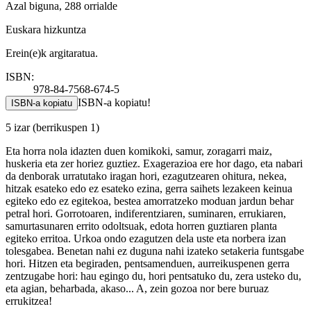
Azal biguna, 288 orrialde
Euskara hizkuntza
Erein(e)k argitaratua.
ISBN:
978-84-7568-674-5
ISBN-a kopiatu!
ISBN-a kopiatu
5 izar
(berrikuspen 1)
Eta horra nola idazten duen komikoki, samur, zoragarri maiz,
huskeria eta zer horiez guztiez. Exagerazioa ere hor dago, eta nabari
da denborak urratutako iragan hori, ezagutzearen ohitura, nekea,
hitzak esateko edo ez esateko ezina, gerra saihets lezakeen keinua
egiteko edo ez egitekoa, bestea amorratzeko moduan jardun behar
petral hori. Gorrotoaren, indiferentziaren, suminaren, errukiaren,
samurtasunaren errito odoltsuak, edota horren guztiaren planta
egiteko erritoa. Urkoa ondo ezagutzen dela uste eta norbera izan
tolesgabea. Benetan nahi ez duguna nahi izateko setakeria funtsgabe
hori. Hitzen eta begiraden, pentsamenduen, aurreikuspenen gerra
zentzugabe hori: hau egingo du, hori pentsatuko du, zera usteko du,
eta agian, beharbada, akaso... A, zein gozoa nor bere buruaz
errukitzea!