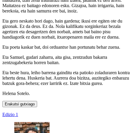
maitatzea, izan zena iraunarazi nahi izatea, jadanik ez den arren.
Maitatzea ez baitago edonoren esku. Gizajoa, hain irrigarria, hain
berekoia, eta hain samurra ere bai, inoiz.
Eta gero neskato hori dago, hain gardena; ikusi ere egiten ote du
gizonak. Ez da deus. Ez da. Nola kalifikatu sorginkeriaz bezala
agertzen eta desagertzen den norbait, amets bat baino pisu
handiagorik ez duen norbait, itxaropenaren maila ere ez duena.
Eta poeta kaskar bat, doi orduantxe han portunatu behar zuena.
Eta Samuel, gudari zaharra, aita gisa, zentzudun bakarra
zentzugabekeria horren baitan.
Eta beste hura, leiho barrena gainditu eta patioko zoladuraren kontra
lehertu dena. Huskeria bat. Aurrera doa bizitza, auzitegiko enbarazu
batzuk gora-behera; ezer larririk ez. Izate bitxia gurea.
Helena Sotelo.
Erakutsi gutxiago
Edizio 1