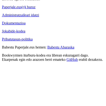
Paperjale.eus(r)i buruz
Administratzaileari idatzi
Dokumentazioa
Jokabide-kodea
Pribatutasun-politika
Babestu Paperjale.eus hemen:
Babestu Abaraska
Bookwyrmen iturburu-kodea era librean eskuragarri dago.
Ekarpenak egin edo arazoen berri emateko
GitHub
erabil dezakezu.