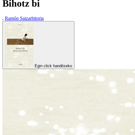
Bihotz bi
,
Ramón Saizarbitoria
Egin click handitzeko