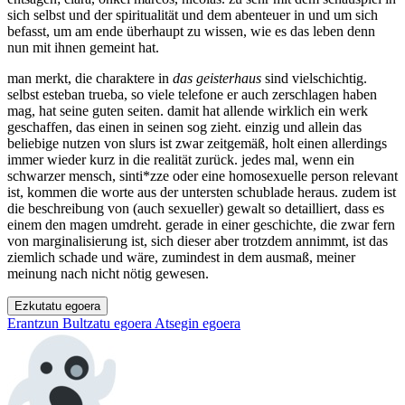
sich selbst und der spiritualität und dem abenteuer in und um sich
befasst, um am ende überhaupt zu wissen, wie es das leben denn
nun mit ihnen gemeint hat.
man merkt, die charaktere in
das geisterhaus
sind vielschichtig.
selbst esteban trueba, so viele telefone er auch zerschlagen haben
mag, hat seine guten seiten. damit hat allende wirklich ein werk
geschaffen, das einen in seinen sog zieht. einzig und allein das
beliebige nutzen von slurs ist zwar zeitgemäß, holt einen allerdings
immer wieder kurz in die realität zurück. jedes mal, wenn ein
schwarzer mensch, sinti*zze oder eine homosexuelle person relevant
ist, kommen die worte aus der untersten schublade heraus. zudem ist
die beschreibung von (auch sexueller) gewalt so detailliert, dass es
einem den magen umdreht. gerade in einer geschichte, die zwar fern
von marginalisierung ist, sich dieser aber trotzdem annimmt, ist das
ziemlich schade und wäre, zumindest in dem ausmaß, meiner
meinung nach nicht nötig gewesen.
Ezkutatu egoera
Erantzun
Bultzatu egoera
Atsegin egoera