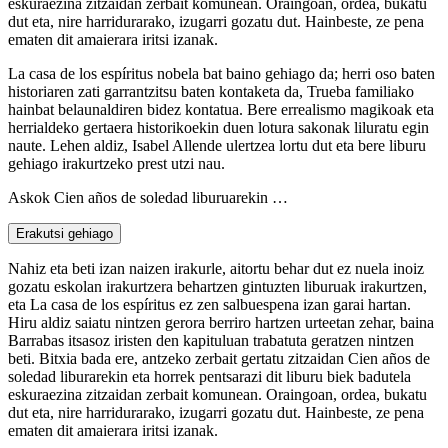
eskuraezina zitzaidan zerbait komunean. Oraingoan, ordea, bukatu
dut eta, nire harridurarako, izugarri gozatu dut. Hainbeste, ze pena
ematen dit amaierara iritsi izanak.
La casa de los espíritus nobela bat baino gehiago da; herri oso baten
historiaren zati garrantzitsu baten kontaketa da, Trueba familiako
hainbat belaunaldiren bidez kontatua. Bere errealismo magikoak eta
herrialdeko gertaera historikoekin duen lotura sakonak liluratu egin
naute. Lehen aldiz, Isabel Allende ulertzea lortu dut eta bere liburu
gehiago irakurtzeko prest utzi nau.
Askok Cien años de soledad liburuarekin …
Erakutsi gehiago
Nahiz eta beti izan naizen irakurle, aitortu behar dut ez nuela inoiz
gozatu eskolan irakurtzera behartzen gintuzten liburuak irakurtzen,
eta La casa de los espíritus ez zen salbuespena izan garai hartan.
Hiru aldiz saiatu nintzen gerora berriro hartzen urteetan zehar, baina
Barrabas itsasoz iristen den kapituluan trabatuta geratzen nintzen
beti. Bitxia bada ere, antzeko zerbait gertatu zitzaidan Cien años de
soledad liburarekin eta horrek pentsarazi dit liburu biek badutela
eskuraezina zitzaidan zerbait komunean. Oraingoan, ordea, bukatu
dut eta, nire harridurarako, izugarri gozatu dut. Hainbeste, ze pena
ematen dit amaierara iritsi izanak.