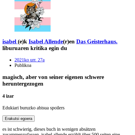
isabel
(e)k
Isabel Allende
(r)en
Das Geisterhaus.
liburuaren kritika egin du
2021ko urr. 27a
Publikoa
magisch, aber von seiner eigenen schwere
heruntergezogen
4 izar
Edukiari buruzko abisua
spoilers
Erakutsi egoera
es ist schwierig, dieses buch in wenigen absätzen
zusammenzufassen. isabel allende erzählt über 500 seiten eine