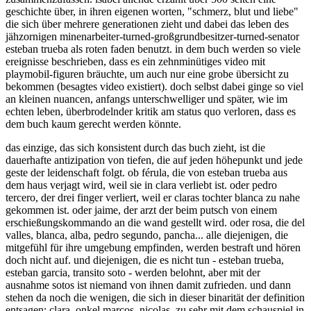
geschichte über, in ihren eigenen worten, "schmerz, blut und liebe"
die sich über mehrere generationen zieht und dabei das leben des
jähzornigen minenarbeiter-turned-großgrundbesitzer-turned-senator
esteban trueba als roten faden benutzt. in dem buch werden so viele
ereignisse beschrieben, dass es ein zehnminütiges video mit
playmobil-figuren bräuchte, um auch nur eine grobe übersicht zu
bekommen (besagtes video existiert). doch selbst dabei ginge so viel
an kleinen nuancen, anfangs unterschwelliger und später, wie im
echten leben, überbrodelnder kritik am status quo verloren, dass es
dem buch kaum gerecht werden könnte.
das einzige, das sich konsistent durch das buch zieht, ist die
dauerhafte antizipation von tiefen, die auf jeden höhepunkt und jede
geste der leidenschaft folgt. ob férula, die von esteban trueba aus
dem haus verjagt wird, weil sie in clara verliebt ist. oder pedro
tercero, der drei finger verliert, weil er claras tochter blanca zu nahe
gekommen ist. oder jaime, der arzt der beim putsch von einem
erschießungskommando an die wand gestellt wird. oder rosa, die del
valles, blanca, alba, pedro segundo, pancha... alle diejenigen, die
mitgefühl für ihre umgebung empfinden, werden bestraft und hören
doch nicht auf. und diejenigen, die es nicht tun - esteban trueba,
esteban garcia, transito soto - werden belohnt, aber mit der
ausnahme sotos ist niemand von ihnen damit zufrieden. und dann
stehen da noch die wenigen, die sich in dieser binarität der definition
entsagen; clara, onkel marcos, nicolas. zu sehr mit dem schauspiel in