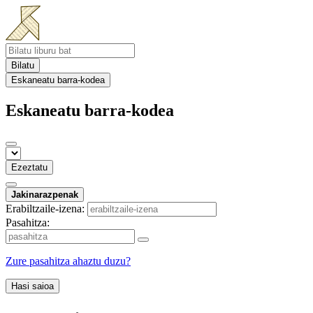
Bilatu
Eskaneatu barra-kodea
Eskaneatu barra-kodea
Ezeztatu
Jakinarazpenak
Erabiltzaile-izena:
Pasahitza:
Zure pasahitza ahaztu duzu?
Hasi saioa