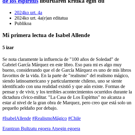
de los espíritus
liburuaren kritika egin du
2024ko urt. 4a
2024ko urt. 4a(e)an editatua
Publikoa
Mi primera lectua de Isabel Allende
5 izar
Se nota claramente la influencia de "100 años de Soledad" de
Gabriel García Márquez en este libro. Eso para mi es algo muy
bueno, considerando que el de García Márquez es uno de mis libros
favoritos de la vida. En la parte de "realismo" del realismo mágico,
siendo latinoamericano y particularmente chileno, uno se siente
identificado con una realidad existió y que aún existe. Formas de
pensar y de vivir, y los terribles acontecimientos ocurridos durante la
dictadura cívico-militar. "La Casa de Los Espíritus" no alcanza a
estar al nivel de la gran obra de Marquez, pero creo que está solo un
pequeño peldaño por debajo.
#IsabelAllende
#RealismoMágico
#Chile
Erantzun
Bultzatu egoera
Atsegin egoera