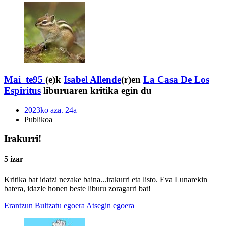
Mai_te95
(e)k
Isabel Allende
(r)en
La Casa De Los
Espiritus
liburuaren kritika egin du
2023ko aza. 24a
Publikoa
Irakurri!
5 izar
Kritika bat idatzi nezake baina...irakurri eta listo. Eva Lunarekin
batera, idazle honen beste liburu zoragarri bat!
Erantzun
Bultzatu egoera
Atsegin egoera