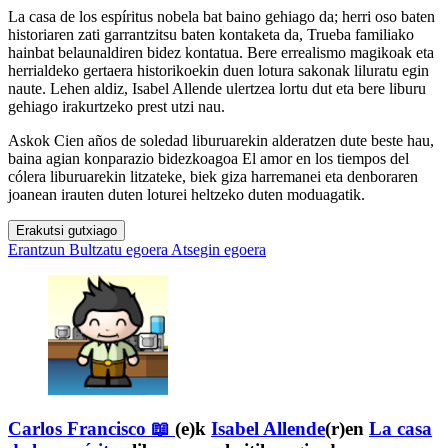
La casa de los espíritus nobela bat baino gehiago da; herri oso baten
historiaren zati garrantzitsu baten kontaketa da, Trueba familiako
hainbat belaunaldiren bidez kontatua. Bere errealismo magikoak eta
herrialdeko gertaera historikoekin duen lotura sakonak liluratu egin
naute. Lehen aldiz, Isabel Allende ulertzea lortu dut eta bere liburu
gehiago irakurtzeko prest utzi nau.
Askok Cien años de soledad liburuarekin alderatzen dute beste hau,
baina agian konparazio bidezkoagoa El amor en los tiempos del
cólera liburuarekin litzateke, biek giza harremanei eta denboraren
joanean irauten duten loturei heltzeko duten moduagatik.
Erakutsi gutxiago
Erantzun
Bultzatu egoera
Atsegin egoera
Carlos Francisco 📖
(e)k
Isabel Allende
(r)en
La casa