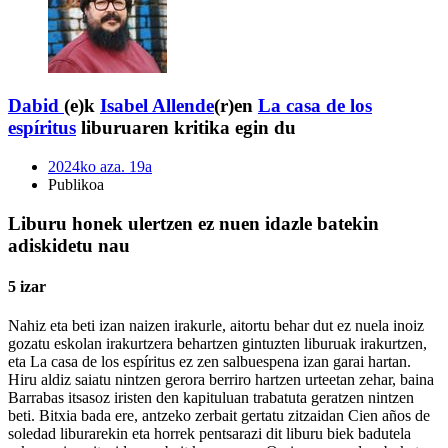
Dabid
(e)k
Isabel Allende
(r)en
La casa de los
espíritus
liburuaren kritika egin du
2024ko aza. 19a
Publikoa
Liburu honek ulertzen ez nuen idazle batekin
adiskidetu nau
5 izar
Nahiz eta beti izan naizen irakurle, aitortu behar dut ez nuela inoiz
gozatu eskolan irakurtzera behartzen gintuzten liburuak irakurtzen,
eta La casa de los espíritus ez zen salbuespena izan garai hartan.
Hiru aldiz saiatu nintzen gerora berriro hartzen urteetan zehar, baina
Barrabas itsasoz iristen den kapituluan trabatuta geratzen nintzen
beti. Bitxia bada ere, antzeko zerbait gertatu zitzaidan Cien años de
soledad liburarekin eta horrek pentsarazi dit liburu biek badutela