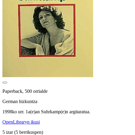
Paperback, 500 orrialde
German hizkuntza
1998ko urr. 1a(e)an Suhrkamp(e)n argitaratua.
OpenLibraryn ikusi
5 izar
(5 berrikuspen)