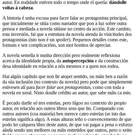
autor. En realidade estiven todo o tempo onde el quería:
dándolle
voltas á cabeza
.
A historia é unha excusa para facer falar ao protagonista principal,
que inicialmente se sitúa como narrador que pon a luz sobre outra
persoa e mediada a novela sitúase no centro da acción. Este cambio,
esta inversión, fai que a estrutura da novela atenda ás visicitudes dos
protagonistas (isto non é un
spoiler
). Pequenos detalles como este,
formais e sen complicacións, son moi bonitos de apreciar.
A novela semella ir nunha dirección pero realmente reflexiona
acerca da identidade propia, da
autopercepción
e da construcción
desa identidade en relación a nós mesmos e a quen nos rodea.
Hai algún capítulo que non lle atopei sentido, ou máis ben a razón
da súa inclusión (no contexto da novela) pero pode que simplemente
estivesen alí para
facer falar aos protagonistas
, como con toda a
novela en xeral. Nisto doulle crédito ao autor, que sabe máis ca min.
É pecado darlle só tres estrelas, pero fágoo no contexto do propio
autor, en relación aos outros libros seus que lin. Comparado con
outros autores (coa maioría) ben merece catro estrelas (se isto das
estrelas significa algo). A estas alturas teño o convencemento de que
podo ler calquera libro deste autor, de que vai pagar a pena o esforzo
aínda sendo uns mellores ou máis entretidos que outros, pero o xeito