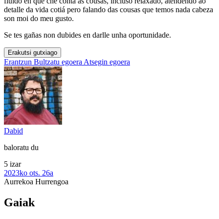
fluído en que che conta as cousas, incluso relaxado, atendendo ao
detalle da vida cotiá pero falando das cousas que temos nada cabeza
son moi do meu gusto.
Se tes gañas non dubides en darlle unha oportunidade.
Erakutsi gutxiago
Erantzun
Bultzatu egoera
Atsegin egoera
Dabid
baloratu du
5 izar
2023ko ots. 26a
Aurrekoa
Hurrengoa
Gaiak