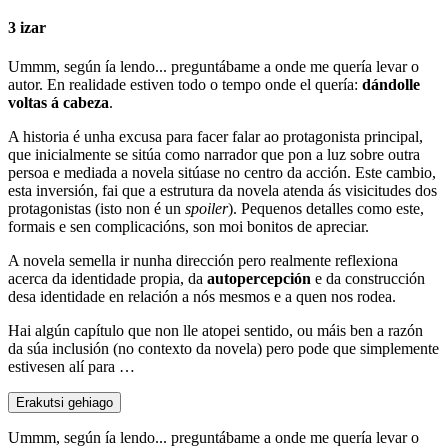
3 izar
Ummm, según ía lendo... preguntábame a onde me quería levar o
autor. En realidade estiven todo o tempo onde el quería:
dándolle
voltas á cabeza
.
A historia é unha excusa para facer falar ao protagonista principal,
que inicialmente se sitúa como narrador que pon a luz sobre outra
persoa e mediada a novela sitúase no centro da acción. Este cambio,
esta inversión, fai que a estrutura da novela atenda ás visicitudes dos
protagonistas (isto non é un
spoiler
). Pequenos detalles como este,
formais e sen complicacións, son moi bonitos de apreciar.
A novela semella ir nunha dirección pero realmente reflexiona
acerca da identidade propia, da
autopercepción
e da construcción
desa identidade en relación a nós mesmos e a quen nos rodea.
Hai algún capítulo que non lle atopei sentido, ou máis ben a razón
da súa inclusión (no contexto da novela) pero pode que simplemente
estivesen alí para …
Erakutsi gehiago
Ummm, según ía lendo... preguntábame a onde me quería levar o