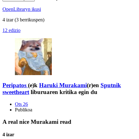
OpenLibraryn ikusi
4 izar
(3 berrikuspen)
12 edizio
Peripatos
(e)k
Haruki Murakami
(r)en
Sputnik
sweetheart
liburuaren kritika egin du
Ots 26
Publikoa
A real nice Murakami read
4 izar