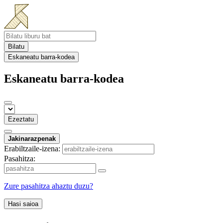
Bilatu
Eskaneatu barra-kodea
Eskaneatu barra-kodea
Ezeztatu
Jakinarazpenak
Erabiltzaile-izena:
Pasahitza:
Zure pasahitza ahaztu duzu?
Hasi saioa