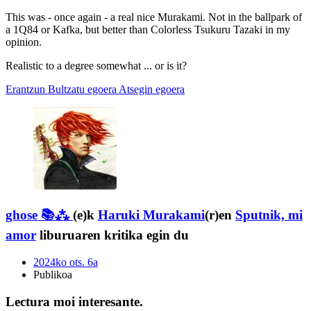
This was - once again - a real nice Murakami. Not in the ballpark of
a 1Q84 or Kafka, but better than Colorless Tsukuru Tazaki in my
opinion.
Realistic to a degree somewhat ... or is it?
Erantzun
Bultzatu egoera
Atsegin egoera
ghose 📚⁂
(e)k
Haruki Murakami
(r)en
Sputnik, mi
amor
liburuaren kritika egin du
2024ko ots. 6a
Publikoa
Lectura moi interesante.