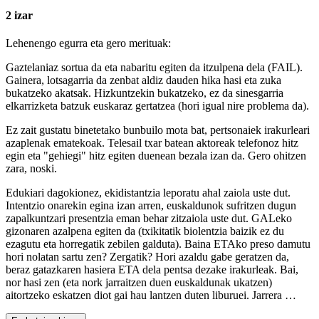
2 izar
Lehenengo egurra eta gero merituak:
Gaztelaniaz sortua da eta nabaritu egiten da itzulpena dela (FAIL).
Gainera, lotsagarria da zenbat aldiz dauden hika hasi eta zuka
bukatzeko akatsak. Hizkuntzekin bukatzeko, ez da sinesgarria
elkarrizketa batzuk euskaraz gertatzea (hori igual nire problema da).
Ez zait gustatu binetetako bunbuilo mota bat, pertsonaiek irakurleari
azaplenak ematekoak. Telesail txar batean aktoreak telefonoz hitz
egin eta "gehiegi" hitz egiten duenean bezala izan da. Gero ohitzen
zara, noski.
Edukiari dagokionez, ekidistantzia leporatu ahal zaiola uste dut.
Intentzio onarekin egina izan arren, euskaldunok sufritzen dugun
zapalkuntzari presentzia eman behar zitzaiola uste dut. GALeko
gizonaren azalpena egiten da (txikitatik biolentzia baizik ez du
ezagutu eta horregatik zebilen galduta). Baina ETAko preso damutu
hori nolatan sartu zen? Zergatik? Hori azaldu gabe geratzen da,
beraz gatazkaren hasiera ETA dela pentsa dezake irakurleak. Bai,
nor hasi zen (eta nork jarraitzen duen euskaldunak ukatzen)
aitortzeko eskatzen diot gai hau lantzen duten liburuei. Jarrera …