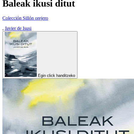
Baleak ikusi ditut
Colección Sillón orejero
,
Javier de Isusi
Egin click handitzeko