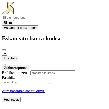
Bilatu
Eskaneatu barra-kodea
Eskaneatu barra-kodea
Ezeztatu
Jakinarazpenak
Erabiltzaile-izena:
Pasahitza:
Zure pasahitza ahaztu duzu?
Hasi saioa