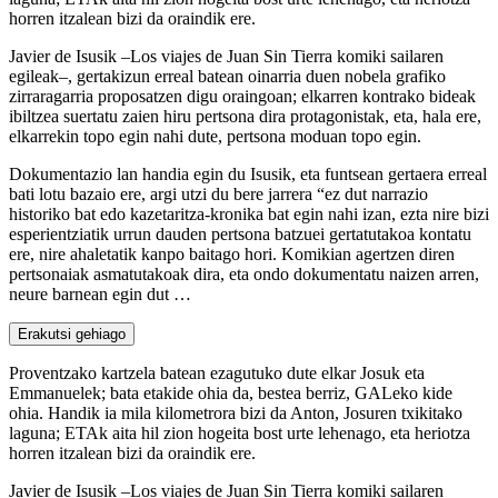
horren itzalean bizi da oraindik ere.
Javier de Isusik –Los viajes de Juan Sin Tierra komiki sailaren
egileak–, gertakizun erreal batean oinarria duen nobela grafiko
zirraragarria proposatzen digu oraingoan; elkarren kontrako bideak
ibiltzea suertatu zaien hiru pertsona dira protagonistak, eta, hala ere,
elkarrekin topo egin nahi dute, pertsona moduan topo egin.
Dokumentazio lan handia egin du Isusik, eta funtsean gertaera erreal
bati lotu bazaio ere, argi utzi du bere jarrera “ez dut narrazio
historiko bat edo kazetaritza-kronika bat egin nahi izan, ezta nire bizi
esperientziatik urrun dauden pertsona batzuei gertatutakoa kontatu
ere, nire ahaletatik kanpo baitago hori. Komikian agertzen diren
pertsonaiak asmatutakoak dira, eta ondo dokumentatu naizen arren,
neure barnean egin dut …
Erakutsi gehiago
Proventzako kartzela batean ezagutuko dute elkar Josuk eta
Emmanuelek; bata etakide ohia da, bestea berriz, GALeko kide
ohia. Handik ia mila kilometrora bizi da Anton, Josuren txikitako
laguna; ETAk aita hil zion hogeita bost urte lehenago, eta heriotza
horren itzalean bizi da oraindik ere.
Javier de Isusik –Los viajes de Juan Sin Tierra komiki sailaren