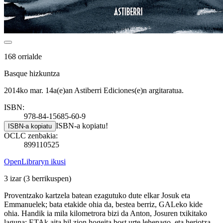
168 orrialde
Basque hizkuntza
2014ko mar. 14a(e)an Astiberri Ediciones(e)n argitaratua.
ISBN:
978-84-15685-60-9
ISBN-a kopiatu!
ISBN-a kopiatu
OCLC zenbakia:
899110525
OpenLibraryn ikusi
3 izar
(3 berrikuspen)
Proventzako kartzela batean ezagutuko dute elkar Josuk eta
Emmanuelek; bata etakide ohia da, bestea berriz, GALeko kide
ohia. Handik ia mila kilometrora bizi da Anton, Josuren txikitako
laguna; ETAk aita hil zion hogeita bost urte lehenago, eta heriotza