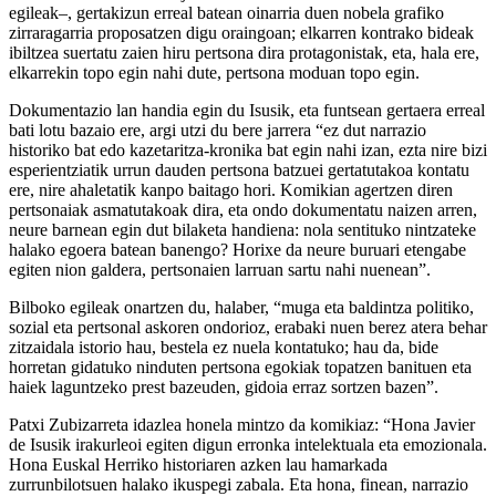
egileak–, gertakizun erreal batean oinarria duen nobela grafiko
zirraragarria proposatzen digu oraingoan; elkarren kontrako bideak
ibiltzea suertatu zaien hiru pertsona dira protagonistak, eta, hala ere,
elkarrekin topo egin nahi dute, pertsona moduan topo egin.
Dokumentazio lan handia egin du Isusik, eta funtsean gertaera erreal
bati lotu bazaio ere, argi utzi du bere jarrera “ez dut narrazio
historiko bat edo kazetaritza-kronika bat egin nahi izan, ezta nire bizi
esperientziatik urrun dauden pertsona batzuei gertatutakoa kontatu
ere, nire ahaletatik kanpo baitago hori. Komikian agertzen diren
pertsonaiak asmatutakoak dira, eta ondo dokumentatu naizen arren,
neure barnean egin dut bilaketa handiena: nola sentituko nintzateke
halako egoera batean banengo? Horixe da neure buruari etengabe
egiten nion galdera, pertsonaien larruan sartu nahi nuenean”.
Bilboko egileak onartzen du, halaber, “muga eta baldintza politiko,
sozial eta pertsonal askoren ondorioz, erabaki nuen berez atera behar
zitzaidala istorio hau, bestela ez nuela kontatuko; hau da, bide
horretan gidatuko ninduten pertsona egokiak topatzen banituen eta
haiek laguntzeko prest bazeuden, gidoia erraz sortzen bazen”.
Patxi Zubizarreta idazlea honela mintzo da komikiaz: “Hona Javier
de Isusik irakurleoi egiten digun erronka intelektuala eta emozionala.
Hona Euskal Herriko historiaren azken lau hamarkada
zurrunbilotsuen halako ikuspegi zabala. Eta hona, finean, narrazio