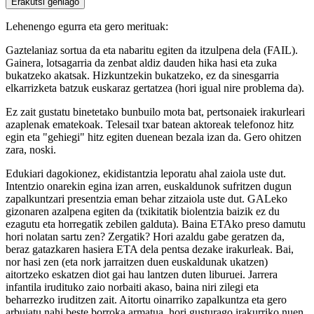
Erakutsi gehiago
Lehenengo egurra eta gero merituak:
Gaztelaniaz sortua da eta nabaritu egiten da itzulpena dela (FAIL).
Gainera, lotsagarria da zenbat aldiz dauden hika hasi eta zuka
bukatzeko akatsak. Hizkuntzekin bukatzeko, ez da sinesgarria
elkarrizketa batzuk euskaraz gertatzea (hori igual nire problema da).
Ez zait gustatu binetetako bunbuilo mota bat, pertsonaiek irakurleari
azaplenak ematekoak. Telesail txar batean aktoreak telefonoz hitz
egin eta "gehiegi" hitz egiten duenean bezala izan da. Gero ohitzen
zara, noski.
Edukiari dagokionez, ekidistantzia leporatu ahal zaiola uste dut.
Intentzio onarekin egina izan arren, euskaldunok sufritzen dugun
zapalkuntzari presentzia eman behar zitzaiola uste dut. GALeko
gizonaren azalpena egiten da (txikitatik biolentzia baizik ez du
ezagutu eta horregatik zebilen galduta). Baina ETAko preso damutu
hori nolatan sartu zen? Zergatik? Hori azaldu gabe geratzen da,
beraz gatazkaren hasiera ETA dela pentsa dezake irakurleak. Bai,
nor hasi zen (eta nork jarraitzen duen euskaldunak ukatzen)
aitortzeko eskatzen diot gai hau lantzen duten liburuei. Jarrera
infantila irudituko zaio norbaiti akaso, baina niri zilegi eta
beharrezko iruditzen zait. Aitortu oinarriko zapalkuntza eta gero
arbuiatu nahi beste borroka armatua, hori gusturago irakurriko nuen.