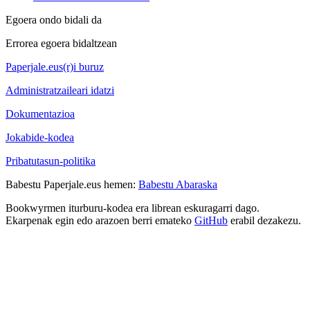
Egoera ondo bidali da
Errorea egoera bidaltzean
Paperjale.eus(r)i buruz
Administratzaileari idatzi
Dokumentazioa
Jokabide-kodea
Pribatutasun-politika
Babestu Paperjale.eus hemen:
Babestu Abaraska
Bookwyrmen iturburu-kodea era librean eskuragarri dago.
Ekarpenak egin edo arazoen berri emateko
GitHub
erabil dezakezu.