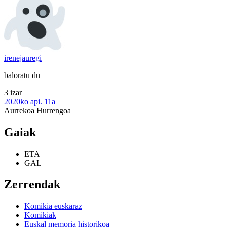
irenejauregi
baloratu du
3 izar
2020ko api. 11a
Aurrekoa
Hurrengoa
Gaiak
ETA
GAL
Zerrendak
Komikia euskaraz
Komikiak
Euskal memoria historikoa