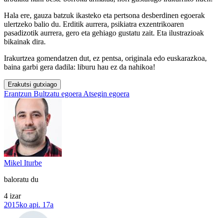
Hala ere, gauza batzuk ikasteko eta pertsona desberdinen egoerak
ulertzeko balio du. Erditik aurrera, psikiatra exzentrikoaren
pasadizotik aurrera, gero eta gehiago gustatu zait. Eta ilustrazioak
bikainak dira.
Irakurtzea gomendatzen dut, ez pentsa, originala edo euskarazkoa,
baina garbi gera dadila: liburu hau ez da nahikoa!
Erakutsi gutxiago
Erantzun
Bultzatu egoera
Atsegin egoera
Mikel Iturbe
baloratu du
4 izar
2015ko api. 17a