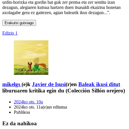
urdin-horixka eta gordin bat guk zer pentsa eta zer sentitu izan
dezagun, alegiaren kutsua hartzen duen itsasaldi ekaiztsu honetan
axolagabe gera ez gaitezen, agian balearik ikus dezagun...”.
Erakutsi gutxiago
Edizio 1
mikelgs
(e)k
Javier de Isusi
(r)en
Baleak ikusi ditut
liburuaren kritika egin du (Colección Sillón orejero)
2024ko ots. 10a
2024ko ots. 11a(e)an editatua
Publikoa
Ez da nahikoa