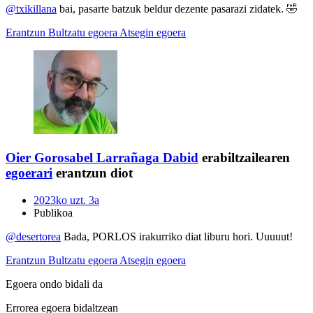
@txikillana
bai, pasarte batzuk beldur dezente pasarazi zidatek. 🤣
Erantzun
Bultzatu egoera
Atsegin egoera
Oier Gorosabel Larrañaga
Dabid
erabiltzailearen
egoerari
erantzun diot
2023ko uzt. 3a
Publikoa
@desertorea
Bada, PORLOS irakurriko diat liburu hori. Uuuuut!
Erantzun
Bultzatu egoera
Atsegin egoera
Egoera ondo bidali da
Errorea egoera bidaltzean