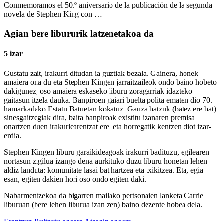
Conmemoramos el 50.º aniversario de la publicación de la segunda
novela de Stephen King con …
Agian bere libururik latzenetakoa da
5 izar
Gustatu zait, irakurri ditudan ia guztiak bezala. Gainera, honek
amaiera ona du eta Stephen Kingen jarraitzaileok ondo baino hobeto
dakigunez, oso amaiera eskaseko liburu zoragarriak idazteko
gaitasun itzela dauka. Banpiroen gaiari buelta polita ematen dio 70.
hamarkadako Estatu Batuetan kokatuz. Gauza batzuk (batez ere bat)
sinesgaitzegiak dira, baita banpiroak existitu izanaren premisa
onartzen duen irakurlearentzat ere, eta horregatik kentzen diot izar-
erdia.
Stephen Kingen liburu garaikideagoak irakurri badituzu, egilearen
nortasun zigilua izango dena aurkituko duzu liburu honetan lehen
aldiz landuta: komunitate lasai bat hartzea eta txikitzea. Eta, egia
esan, egiten dakien hori oso ondo egiten daki.
Nabarmentzekoa da bigarren mailako pertsonaien lanketa Carrie
liburuan (bere lehen liburua izan zen) baino dezente hobea dela.