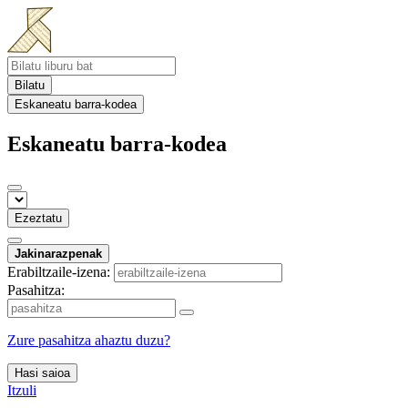
Bilatu
Eskaneatu barra-kodea
Eskaneatu barra-kodea
Ezeztatu
Jakinarazpenak
Erabiltzaile-izena:
Pasahitza:
Zure pasahitza ahaztu duzu?
Hasi saioa
Itzuli