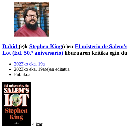
Dabid
(e)k
Stephen King
(r)en
El misterio de Salem's
Lot (Ed. 50.º aniversario)
liburuaren kritika egin du
2023ko eka. 19a
2023ko eka. 19a(e)an editatua
Publikoa
4 izar