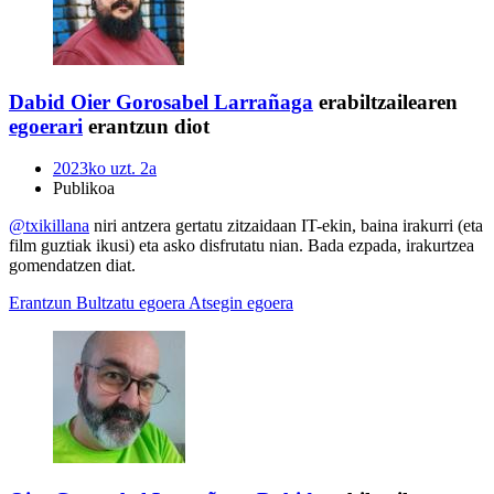
Dabid
Oier Gorosabel Larrañaga
erabiltzailearen
egoerari
erantzun diot
2023ko uzt. 2a
Publikoa
@txikillana
niri antzera gertatu zitzaidaan IT-ekin, baina irakurri (eta
film guztiak ikusi) eta asko disfrutatu nian. Bada ezpada, irakurtzea
gomendatzen diat.
Erantzun
Bultzatu egoera
Atsegin egoera