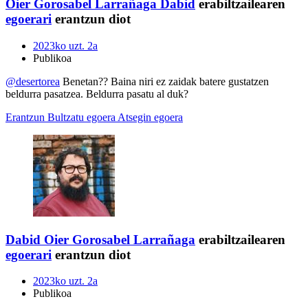
Oier Gorosabel Larrañaga
Dabid
erabiltzailearen
egoerari
erantzun diot
2023ko uzt. 2a
Publikoa
@desertorea
Benetan?? Baina niri ez zaidak batere gustatzen
beldurra pasatzea. Beldurra pasatu al duk?
Erantzun
Bultzatu egoera
Atsegin egoera
Dabid
Oier Gorosabel Larrañaga
erabiltzailearen
egoerari
erantzun diot
2023ko uzt. 2a
Publikoa