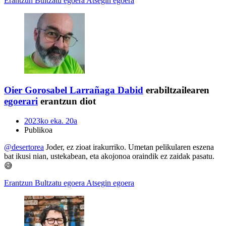
Erantzun
Bultzatu egoera
Atsegin egoera
Oier Gorosabel Larrañaga
Dabid
erabiltzailearen
egoerari
erantzun diot
2023ko eka. 20a
Publikoa
@desertorea
Joder, ez zioat irakurriko. Umetan pelikularen eszena
bat ikusi nian, ustekabean, eta akojonoa oraindik ez zaidak pasatu.
😅
Erantzun
Bultzatu egoera
Atsegin egoera