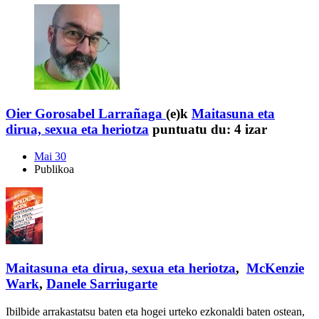
Oier Gorosabel Larrañaga
(e)k
Maitasuna eta
dirua, sexua eta heriotza
puntuatu du:
4 izar
Mai 30
Publikoa
Maitasuna eta dirua, sexua eta heriotza
,
McKenzie
Wark
,
Danele Sarriugarte
Ibilbide arrakastatsu baten eta hogei urteko ezkonaldi baten ostean,