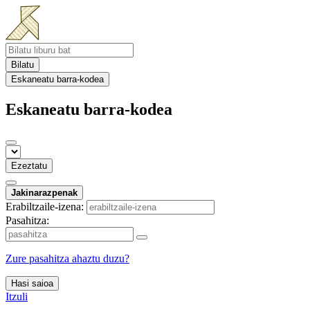
Bilatu
Eskaneatu barra-kodea
Eskaneatu barra-kodea
Ezeztatu
Jakinarazpenak
Erabiltzaile-izena:
Pasahitza:
Zure pasahitza ahaztu duzu?
Hasi saioa
Itzuli