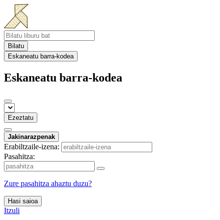
Bilatu
Eskaneatu barra-kodea
Eskaneatu barra-kodea
Ezeztatu
Jakinarazpenak
Erabiltzaile-izena:
Pasahitza:
Zure pasahitza ahaztu duzu?
Hasi saioa
Itzuli