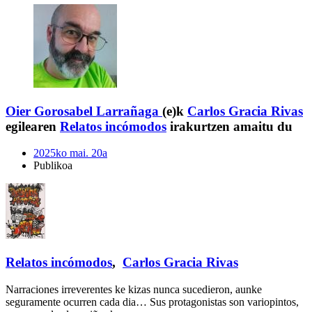
Oier Gorosabel Larrañaga
(e)k
Carlos Gracia Rivas
egilearen
Relatos incómodos
irakurtzen amaitu du
2025ko mai. 20a
Publikoa
Relatos incómodos
,
Carlos Gracia Rivas
Narraciones irreverentes ke kizas nunca sucedieron, aunke
seguramente ocurren cada dia… Sus protagonistas son variopintos,