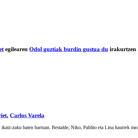
et
egilearen
Odol guztiak burdin gustua du
irakurtzen
iet
,
Carlos Varela
 ikatz-zaku baten barruan. Bestalde, Niko, Pablito eta Lina haurrek me