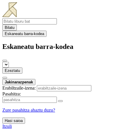
Bilatu
Eskaneatu barra-kodea
Eskaneatu barra-kodea
Ezeztatu
Jakinarazpenak
Erabiltzaile-izena:
Pasahitza:
Zure pasahitza ahaztu duzu?
Hasi saioa
Itzuli