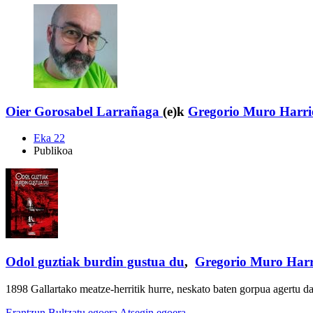
Oier Gorosabel Larrañaga
(e)k
Gregorio Muro Harri
Eka 22
Publikoa
Odol guztiak burdin gustua du
,
Gregorio Muro Harr
1898 Gallartako meatze-herritik hurre, neskato baten gorpua agertu da
Erantzun
Bultzatu egoera
Atsegin egoera