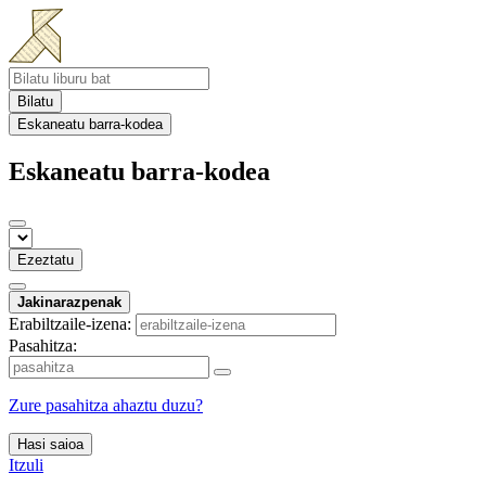
Bilatu
Eskaneatu barra-kodea
Eskaneatu barra-kodea
Ezeztatu
Jakinarazpenak
Erabiltzaile-izena:
Pasahitza:
Zure pasahitza ahaztu duzu?
Hasi saioa
Itzuli