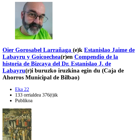
Oier Gorosabel Larrañaga
(e)k
Estanislao Jaime de
Labayru y Goicoechea
(r)en
Compendio de la
historia de Bizcaya del Dr. Estanislao J. de
Labayru
(r)i buruzko iruzkina egin du (Caja de
Ahorros Municipal de Bilbao)
Eka 22
133 orrialdea 376(t)ik
Publikoa