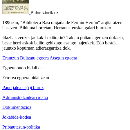
Baloraziorik ez
1896ean, "Biblioteca Bascongada de Fermín Herrán" argitaratzen
hasi zen. Bilduma horretan, Herranek euskal gaiari buruzko …
Idazliak zeozer jaukak Lekittokin? Takian potian agertzen dok-eta,
beste herri askok baiño gehixago esango najeukek. Edo bestela
jauntxo kopuruan adierazgarrixa dok.
Erantzun
Bultzatu egoera
Atsegin egoera
Egoera ondo bidali da
Errorea egoera bidaltzean
Paperjale.eus(r)i buruz
Administratzaileari idatzi
Dokumentazioa
Jokabide-kodea
Pribatutasun-politika