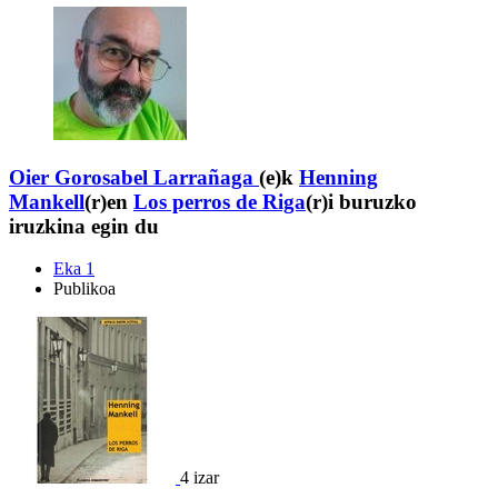
Oier Gorosabel Larrañaga
(e)k
Henning
Mankell
(r)en
Los perros de Riga
(r)i buruzko
iruzkina egin du
Eka 1
Publikoa
4 izar