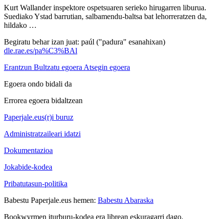
Kurt Wallander inspektore ospetsuaren serieko hirugarren liburua.
Suediako Ystad barrutian, salbamendu-baltsa bat lehorreratzen da,
hildako …
Begiratu behar izan juat: paúl ("padura" esanahixan)
dle.rae.es/pa%C3%BAl
Erantzun
Bultzatu egoera
Atsegin egoera
Egoera ondo bidali da
Errorea egoera bidaltzean
Paperjale.eus(r)i buruz
Administratzaileari idatzi
Dokumentazioa
Jokabide-kodea
Pribatutasun-politika
Babestu Paperjale.eus hemen:
Babestu Abaraska
Bookwyrmen iturburu-kodea era librean eskuragarri dago.