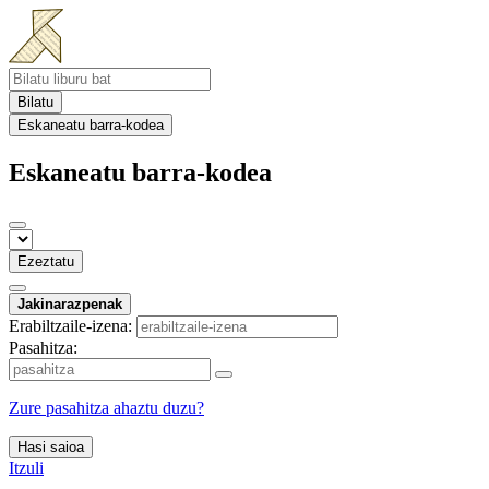
Bilatu
Eskaneatu barra-kodea
Eskaneatu barra-kodea
Ezeztatu
Jakinarazpenak
Erabiltzaile-izena:
Pasahitza:
Zure pasahitza ahaztu duzu?
Hasi saioa
Itzuli