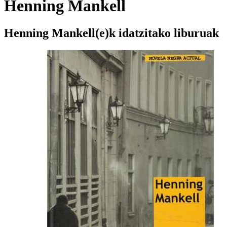
Henning Mankell
Henning Mankell(e)k idatzitako liburuak