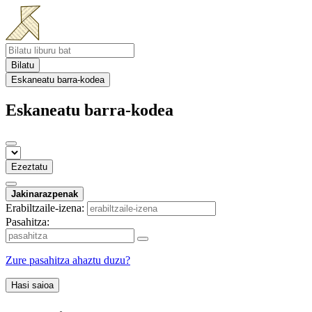
Bilatu
Eskaneatu barra-kodea
Eskaneatu barra-kodea
Ezeztatu
Jakinarazpenak
Erabiltzaile-izena:
Pasahitza:
Zure pasahitza ahaztu duzu?
Hasi saioa