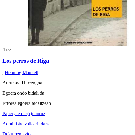
4 izar
Los perros de Riga
,
Henning Mankell
Aurrekoa
Hurrengoa
Egoera ondo bidali da
Errorea egoera bidaltzean
Paperjale.eus(r)i buruz
Administratzaileari idatzi
Dokumentazioa