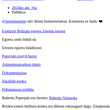
2024ko api. 16a
Publikoa
@porrumentzio
nire liburu kutunenetakoa. Kutunena ez bada. ❤️
Erantzun
Bultzatu egoera
Atsegin egoera
Egoera ondo bidali da
Errorea egoera bidaltzean
Paperjale.eus(r)i buruz
Administratzaileari idatzi
Dokumentazioa
Jokabide-kodea
Pribatutasun-politika
Babestu Paperjale.eus hemen:
Babestu Abaraska
Bookwyrmen iturburu-kodea era librean eskuragarri dago. Ekarpenak