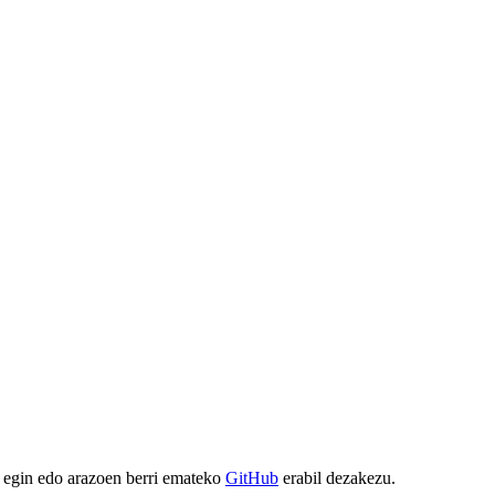
 egin edo arazoen berri emateko
GitHub
erabil dezakezu.