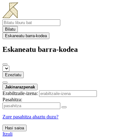
Bilatu
Eskaneatu barra-kodea
Eskaneatu barra-kodea
Ezeztatu
Jakinarazpenak
Erabiltzaile-izena:
Pasahitza:
Zure pasahitza ahaztu duzu?
Hasi saioa
Itzuli