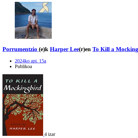
Porrumentzio
(e)k
Harper Lee
(r)en
To Kill a Mockin
2024ko api. 15a
Publikoa
4 izar