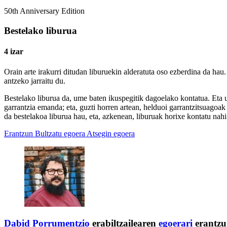
50th Anniversary Edition
Bestelako liburua
4 izar
Orain arte irakurri ditudan liburuekin alderatuta oso ezberdina da hau.
antzeko jarraitu du.
Bestelako liburua da, ume baten ikuspegitik dagoelako kontatua. Eta u
garrantzia emanda; eta, guzti horren artean, helduoi garrantzitsuagoak i
da bestelakoa liburua hau, eta, azkenean, liburuak horixe kontatu nahi
Erantzun
Bultzatu egoera
Atsegin egoera
Dabid
Porrumentzio
erabiltzailearen
egoerari
erantzu