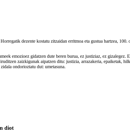
 Horregatik dezente kostatu zitzaidan erritmoa eta gustua hartzea, 100. or
meek emozioez gidatzen dute beren burua, ez justiziaz, ez gizalegez. Et
ruditzen zaizkigunak aipatzen ditu: justizia, arrazakeria, epaiketak, hil
 zidala ondorioztatu dut: umetasuna.
n diot