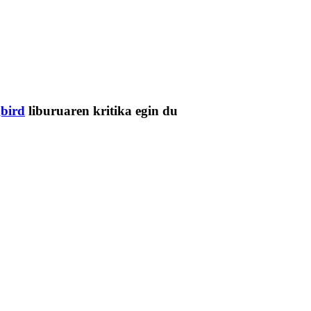
gbird
liburuaren kritika egin du