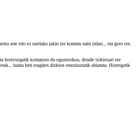
rira arte edo ez nuelako jakin zer kontatu nahi zidan... eta gero ere,
a horrexegatik kontatzen du egunerokoa, detaile txikienari ere
ketak... baina beti eragiten dizkion emozioetatik abiatuta. Horregatik