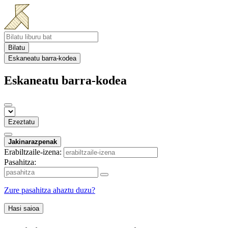
Bilatu
Eskaneatu barra-kodea
Eskaneatu barra-kodea
Ezeztatu
Jakinarazpenak
Erabiltzaile-izena:
Pasahitza:
Zure pasahitza ahaztu duzu?
Hasi saioa