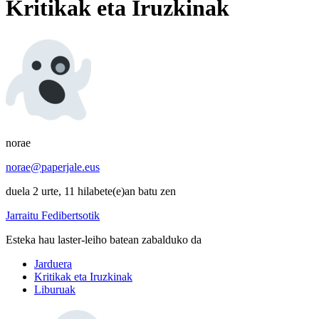
Kritikak eta Iruzkinak
norae
norae@paperjale.eus
duela 2 urte, 11 hilabete(e)an batu zen
Jarraitu Fedibertsotik
Esteka hau laster-leiho batean zabalduko da
Jarduera
Kritikak eta Iruzkinak
Liburuak