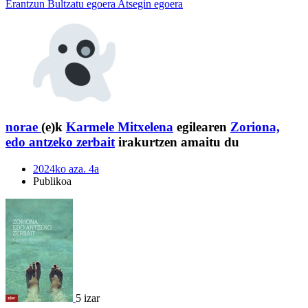
Erantzun
Bultzatu egoera
Atsegin egoera
norae
(e)k
Karmele Mitxelena
egilearen
Zoriona,
edo antzeko zerbait
irakurtzen amaitu du
2024ko aza. 4a
Publikoa
5 izar