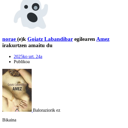
norae
(e)k
Goiatz Labandibar
egilearen
Amez
irakurtzen amaitu du
2025ko urt. 24a
Publikoa
Baloraziorik ez
Bikaina