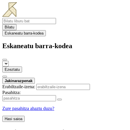
Bilatu
Eskaneatu barra-kodea
Eskaneatu barra-kodea
Ezeztatu
Jakinarazpenak
Erabiltzaile-izena:
Pasahitza:
Zure pasahitza ahaztu duzu?
Hasi saioa