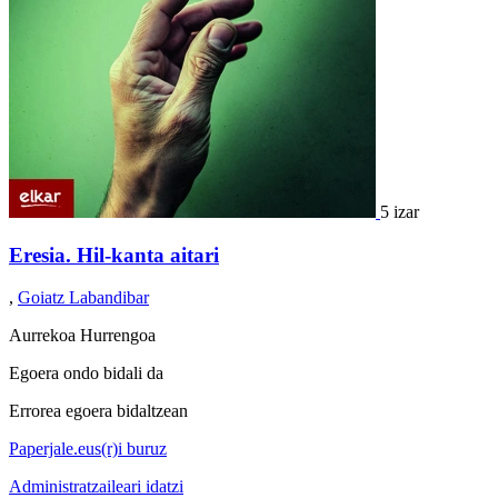
5 izar
Eresia. Hil-kanta aitari
,
Goiatz Labandibar
Aurrekoa
Hurrengoa
Egoera ondo bidali da
Errorea egoera bidaltzean
Paperjale.eus(r)i buruz
Administratzaileari idatzi