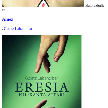
Baloraziorik
ez
Amez
,
Goiatz Labandibar