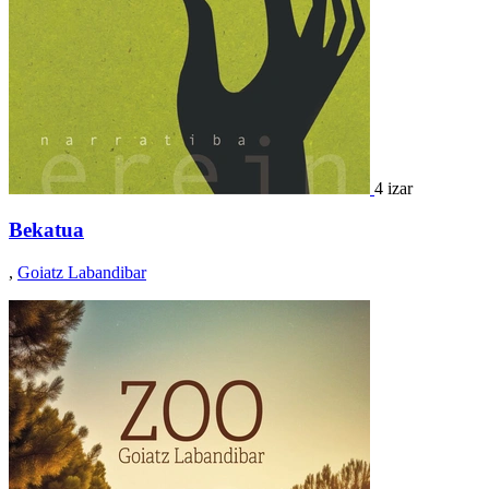
4 izar
Bekatua
,
Goiatz Labandibar