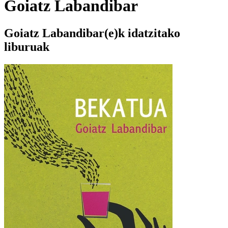
Goiatz Labandibar
Goiatz Labandibar(e)k idatzitako
liburuak