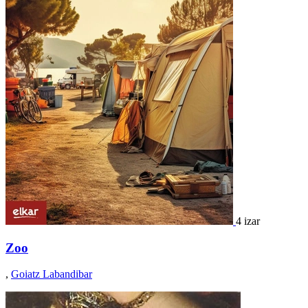
4 izar
Zoo
,
Goiatz Labandibar