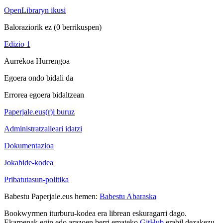
OpenLibraryn ikusi
Baloraziorik ez
(0 berrikuspen)
Edizio 1
Aurrekoa
Hurrengoa
Egoera ondo bidali da
Errorea egoera bidaltzean
Paperjale.eus(r)i buruz
Administratzaileari idatzi
Dokumentazioa
Jokabide-kodea
Pribatutasun-politika
Babestu Paperjale.eus hemen:
Babestu Abaraska
Bookwyrmen iturburu-kodea era librean eskuragarri dago.
Ekarpenak egin edo arazoen berri emateko
GitHub
erabil dezakezu.