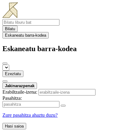
Bilatu
Eskaneatu barra-kodea
Eskaneatu barra-kodea
Ezeztatu
Jakinarazpenak
Erabiltzaile-izena:
Pasahitza:
Zure pasahitza ahaztu duzu?
Hasi saioa