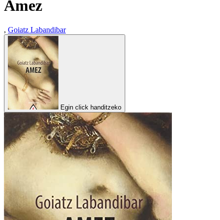
Amez
,
Goiatz Labandibar
Egin click handitzeko