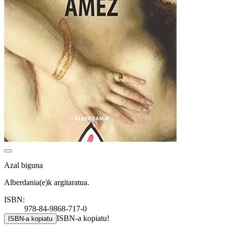
Azal biguna
Alberdania(e)k argitaratua.
ISBN:
978-84-9868-717-0
ISBN-a kopiatu!
ISBN-a kopiatu