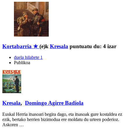
Kortabarria ★
(e)k
Kresala
puntuatu du:
4 izar
duela hilabete 1
Publikoa
Kresala
,
Domingo Agirre Badiola
Euskal Herria itsasoari begira dago, eta itsasoak gure kostaldea ez
ezik, bertako herrien bizimodua ere moldatu du urteen poderioz.
Askoren …