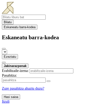
Bilatu
Eskaneatu barra-kodea
Eskaneatu barra-kodea
Ezeztatu
Jakinarazpenak
Erabiltzaile-izena:
Pasahitza:
Zure pasahitza ahaztu duzu?
Hasi saioa
Itzuli