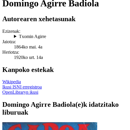
Domingo Agirre Badiola
Autorearen xehetasunak
Ezizenak:
Txomin Agirre
Jaiotza:
1864ko mai. 4a
Heriotza:
1920ko urt. 14a
Kanpoko estekak
Wikipedia
Ikusi ISNI erregistroa
OpenLibraryn ikusi
Domingo Agirre Badiola(e)k idatzitako
liburuak