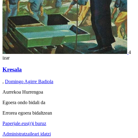
4
izar
Kresala
,
Domingo Agirre Badiola
Aurrekoa
Hurrengoa
Egoera ondo bidali da
Errorea egoera bidaltzean
Paperjale.eus(r)i buruz
Administratzaileari idatzi