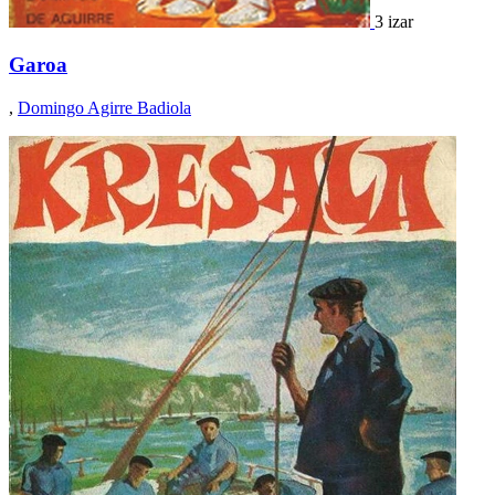
3 izar
Garoa
,
Domingo Agirre Badiola