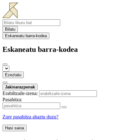
Bilatu
Eskaneatu barra-kodea
Eskaneatu barra-kodea
Ezeztatu
Jakinarazpenak
Erabiltzaile-izena:
Pasahitza:
Zure pasahitza ahaztu duzu?
Hasi saioa