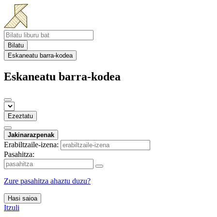
Bilatu
Eskaneatu barra-kodea
Eskaneatu barra-kodea
Ezeztatu
Jakinarazpenak
Erabiltzaile-izena:
Pasahitza:
Zure pasahitza ahaztu duzu?
Hasi saioa
Itzuli