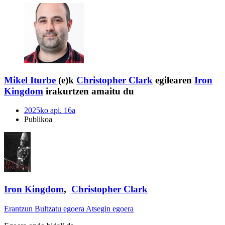
Mikel Iturbe
(e)k
Christopher Clark
egilearen
Iron
Kingdom
irakurtzen amaitu du
2025ko api. 16a
Publikoa
Iron Kingdom
,
Christopher Clark
Erantzun
Bultzatu egoera
Atsegin egoera