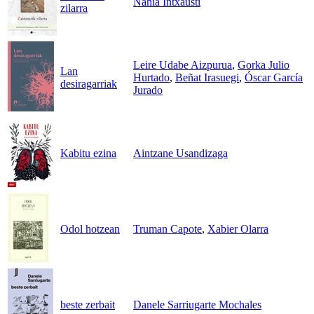
Nahia Intxausti
zilarra
Leire Udabe Aizpurua
,
Gorka Julio
Lan
Hurtado
,
Beñat Irasuegi
,
Óscar García
desiragarriak
Jurado
Kabitu ezina
Aintzane Usandizaga
Odol hotzean
Truman Capote
,
Xabier Olarra
beste zerbait
Danele Sarriugarte Mochales