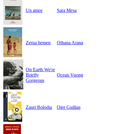
Un amor
Sara Mesa
Zerua hemen
Oihana Arana
On Earth We're
Briefly
Ocean Vuong
Gorgeous
Zauri Bolodia
Oier Guillan