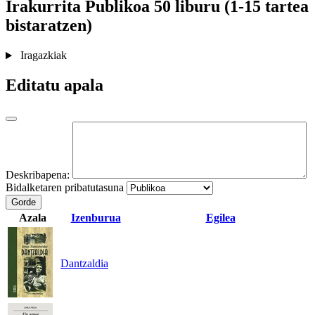
Irakurrita
Publikoa
50 liburu (1-15 tartea
bistaratzen)
Iragazkiak
Editatu apala
Deskribapena:
Bidalketaren pribatutasuna
Gorde
Azala
Izenburua
Egilea
Dantzaldia