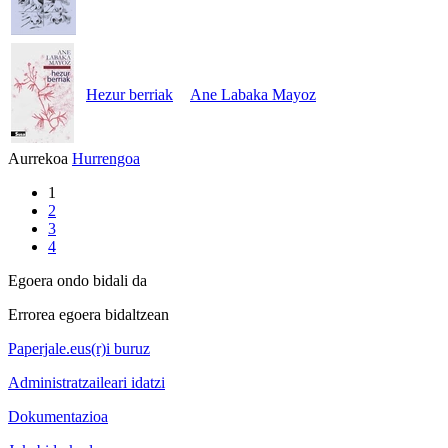
Hezur berriak
Ane Labaka Mayoz
Aurrekoa
Hurrengoa
1
2
3
4
Egoera ondo bidali da
Errorea egoera bidaltzean
Paperjale.eus(r)i buruz
Administratzaileari idatzi
Dokumentazioa