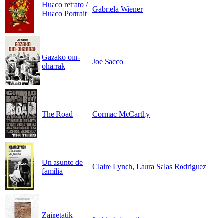
Huaco retrato /
Gabriela Wiener
Huaco Portrait
Gazako oin-
Joe Sacco
oharrak
The Road
Cormac McCarthy
Un asunto de
Claire Lynch
,
Laura Salas Rodríguez
familia
Zainetatik