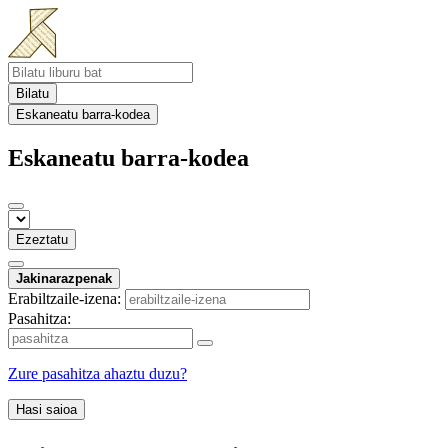
Bilatu
Eskaneatu barra-kodea
Eskaneatu barra-kodea
Ezeztatu
Jakinarazpenak
Erabiltzaile-izena:
Pasahitza:
Zure pasahitza ahaztu duzu?
Hasi saioa