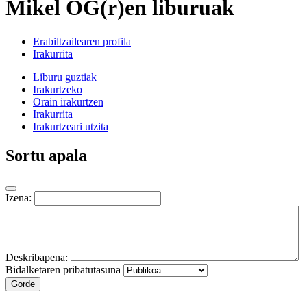
Mikel OG(r)en liburuak
Erabiltzailearen profila
Irakurrita
Liburu guztiak
Irakurtzeko
Orain irakurtzen
Irakurrita
Irakurtzeari utzita
Sortu apala
Izena:
Deskribapena:
Bidalketaren pribatutasuna
Gorde