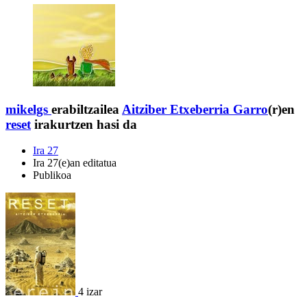
mikelgs
erabiltzailea
Aitziber Etxeberria Garro
(r)en
reset
irakurtzen hasi da
Ira 27
Ira 27(e)an editatua
Publikoa
4 izar