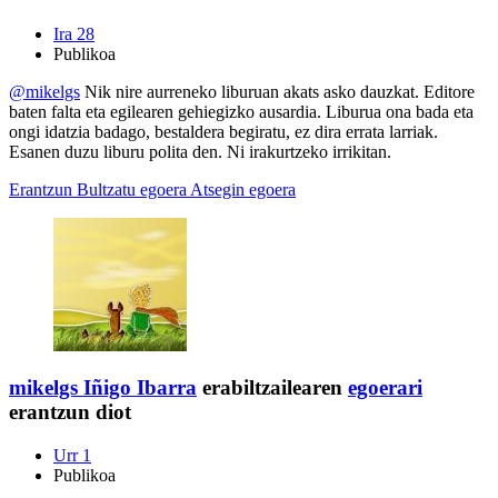
Ira 28
Publikoa
@mikelgs
Nik nire aurreneko liburuan akats asko dauzkat. Editore
baten falta eta egilearen gehiegizko ausardia. Liburua ona bada eta
ongi idatzia badago, bestaldera begiratu, ez dira errata larriak.
Esanen duzu liburu polita den. Ni irakurtzeko irrikitan.
Erantzun
Bultzatu egoera
Atsegin egoera
mikelgs
Iñigo Ibarra
erabiltzailearen
egoerari
erantzun diot
Urr 1
Publikoa