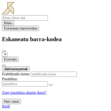
Bilatu
Eskaneatu barra-kodea
Eskaneatu barra-kodea
Ezeztatu
Jakinarazpenak
Erabiltzaile-izena:
Pasahitza:
Zure pasahitza ahaztu duzu?
Hasi saioa
Itzuli