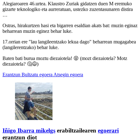
Alegiaroaren 46.urtea. Klaustro Zuriak gidatzen duen M eremuko
gizarte teknologiko eta aurreratuan, ustezko zuzentasunaren distira
…
Ostras, hirakurtzen hasi eta bigarren esaldian akats bat: muzin eginaz
beharrean muzin eginez behar luke.
17.orrian ere "lau langileentzako lekua dago" beharrean mugagabea
(langilerentzako) behar luke.
Baten bati burua moztu diezaiotela! 😝 (mozt diezaiotela? Motz
diezaiotela? 🤔😅)
Erantzun
Bultzatu egoera
Atsegin egoera
Iñigo Ibarra
mikelgs
erabiltzailearen
egoerari
erantzun diot