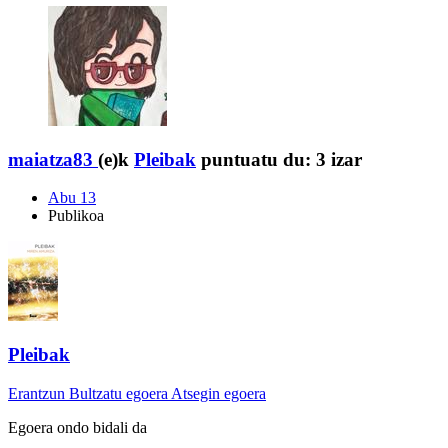
maiatza83
(e)k
Pleibak
puntuatu du:
3 izar
Abu 13
Publikoa
Pleibak
Erantzun
Bultzatu egoera
Atsegin egoera
Egoera ondo bidali da