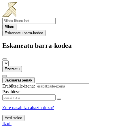
Bilatu
Eskaneatu barra-kodea
Eskaneatu barra-kodea
Ezeztatu
Jakinarazpenak
Erabiltzaile-izena:
Pasahitza:
Zure pasahitza ahaztu duzu?
Hasi saioa
Itzuli