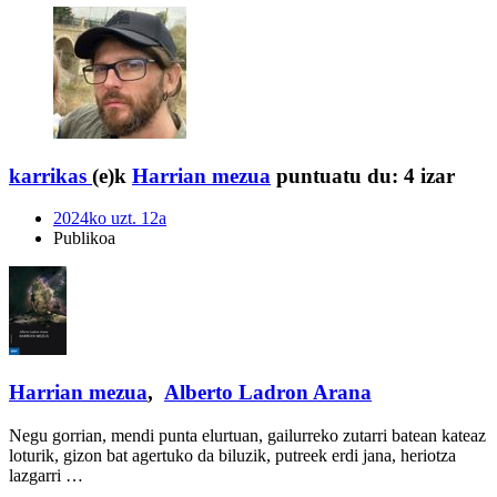
karrikas
(e)k
Harrian mezua
puntuatu du:
4 izar
2024ko uzt. 12a
Publikoa
Harrian mezua
,
Alberto Ladron Arana
Negu gorrian, mendi punta elurtuan, gailurreko zutarri batean kateaz
loturik, gizon bat agertuko da biluzik, putreek erdi jana, heriotza
lazgarri …