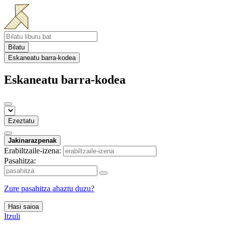
Bilatu
Eskaneatu barra-kodea
Eskaneatu barra-kodea
Ezeztatu
Jakinarazpenak
Erabiltzaile-izena:
Pasahitza:
Zure pasahitza ahaztu duzu?
Hasi saioa
Itzuli