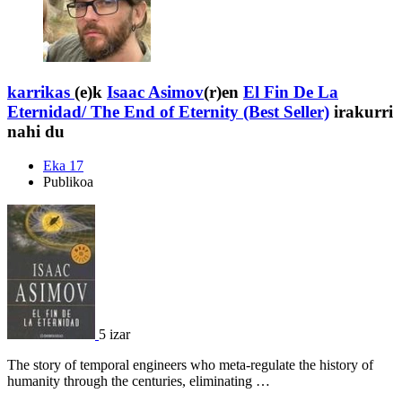
karrikas
(e)k
Isaac Asimov
(r)en
El Fin De La
Eternidad/ The End of Eternity (Best Seller)
irakurri
nahi du
Eka 17
Publikoa
5 izar
The story of temporal engineers who meta-regulate the history of
humanity through the centuries, eliminating …