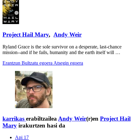
Project Hail Mary
,
Andy Weir
Ryland Grace is the sole survivor on a desperate, last-chance
mission--and if he fails, humanity and the earth itself will …
Erantzun
Bultzatu egoera
Atsegin egoera
karrikas
erabiltzailea
Andy Weir
(r)en
Project Hail
Mary
irakurtzen hasi da
Api 17