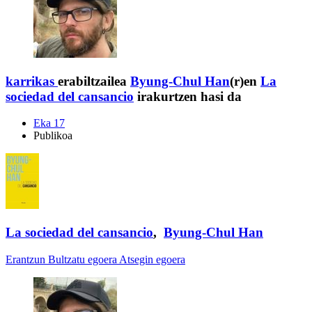
karrikas
erabiltzailea
Byung-Chul Han
(r)en
La
sociedad del cansancio
irakurtzen hasi da
Eka 17
Publikoa
La sociedad del cansancio
,
Byung-Chul Han
Erantzun
Bultzatu egoera
Atsegin egoera