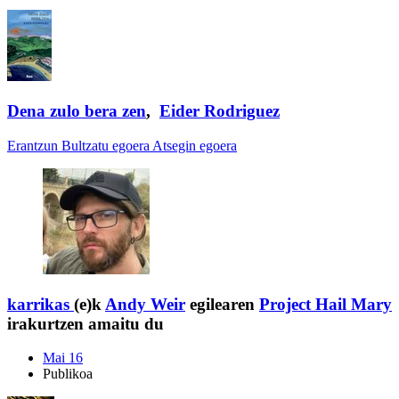
Dena zulo bera zen
,
Eider Rodriguez
Erantzun
Bultzatu egoera
Atsegin egoera
karrikas
(e)k
Andy Weir
egilearen
Project Hail Mary
irakurtzen amaitu du
Mai 16
Publikoa