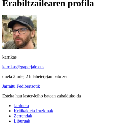
Erabiltzailearen profila
karrikas
karrikas@paperjale.eus
duela 2 urte, 2 hilabete(e)an batu zen
Jarraitu Fedibertsotik
Esteka hau laster-leiho batean zabalduko da
Jarduera
Kritikak eta Iruzkinak
Zerrendak
Liburuak