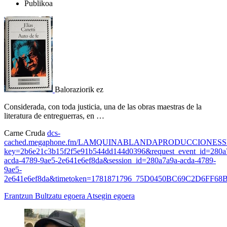
Publikoa
Baloraziorik ez
Considerada, con toda justicia, una de las obras maestras de la
literatura de entreguerras, en …
Carne Cruda
dcs-
cached.megaphone.fm/LAMQUINABLANDAPRODUCCIONESSL
key=2b6e21c3b15f2f5e91b544dd144d0396&request_event_id=280a
acda-4789-9ae5-2e641e6ef8da&session_id=280a7a9a-acda-4789-
9ae5-
2e641e6ef8da&timetoken=1781871796_75D0450BC69C2D6FF6
Erantzun
Bultzatu egoera
Atsegin egoera