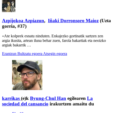
Azpijokoa Azpiazun
,
Iñaki Dorronsoro Maioz
(Uzta
gorria, #37)
«Ate kolpeek esnatu ninduten. Enkajezko gortinatik sartzen zen
argia ikusita, artean iluna behar zuen, farola bakartiak eta neoizko
argiak bakarrik …
Erantzun
Bultzatu egoera
Atsegin egoera
karrikas
(e)k
Byung-Chul Han
egilearen
La
sociedad del cansancio
irakurtzen amaitu du