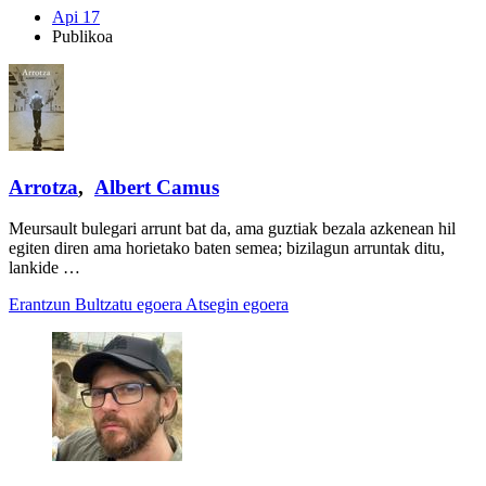
Api 17
Publikoa
Arrotza
,
Albert Camus
Meursault bulegari arrunt bat da, ama guztiak bezala azkenean hil
egiten diren ama horietako baten semea; bizilagun arruntak ditu,
lankide …
Erantzun
Bultzatu egoera
Atsegin egoera