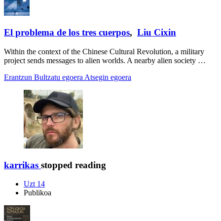
El problema de los tres cuerpos
,
Liu Cixin
Within the context of the Chinese Cultural Revolution, a military
project sends messages to alien worlds. A nearby alien society …
Erantzun
Bultzatu egoera
Atsegin egoera
karrikas
stopped reading
Uzt 14
Publikoa