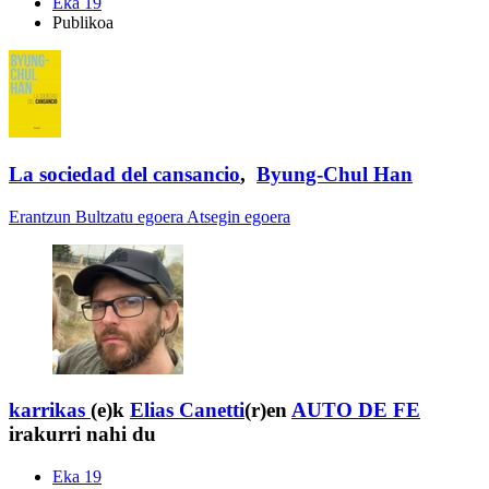
Eka 19
Publikoa
La sociedad del cansancio
,
Byung-Chul Han
Erantzun
Bultzatu egoera
Atsegin egoera
karrikas
(e)k
Elias Canetti
(r)en
AUTO DE FE
irakurri nahi du
Eka 19