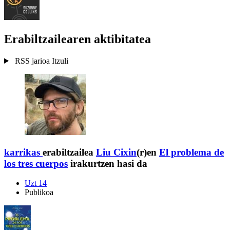
Erabiltzailearen aktibitatea
RSS jarioa
Itzuli
karrikas
erabiltzailea
Liu Cixin
(r)en
El problema de
los tres cuerpos
irakurtzen hasi da
Uzt 14
Publikoa