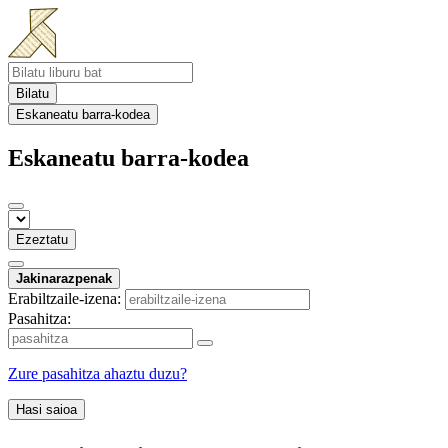
Bilatu
Eskaneatu barra-kodea
Eskaneatu barra-kodea
Ezeztatu
Jakinarazpenak
Erabiltzaile-izena:
Pasahitza:
Zure pasahitza ahaztu duzu?
Hasi saioa