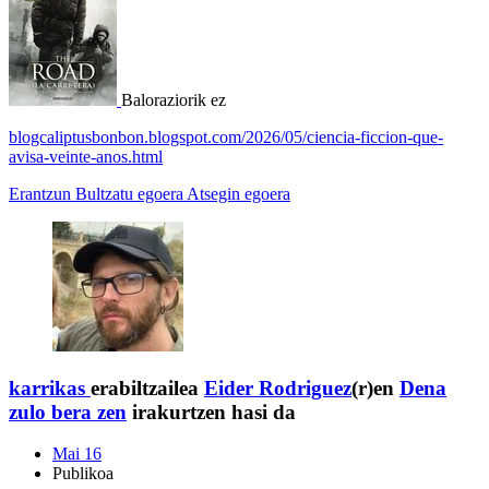
Baloraziorik ez
blogcaliptusbonbon.blogspot.com/2026/05/ciencia-ficcion-que-
avisa-veinte-anos.html
Erantzun
Bultzatu egoera
Atsegin egoera
karrikas
erabiltzailea
Eider Rodriguez
(r)en
Dena
zulo bera zen
irakurtzen hasi da
Mai 16
Publikoa