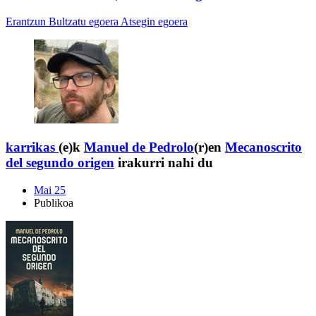
Erantzun
Bultzatu egoera
Atsegin egoera
karrikas
(e)k
Manuel de Pedrolo
(r)en
Mecanoscrito
del segundo origen
irakurri nahi du
Mai 25
Publikoa