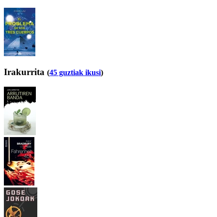
Irakurrita
(
45 guztiak ikusi
)