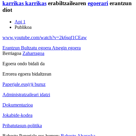
karrikas
karrikas
erabiltzailearen
egoerari
erantzun
diot
Api 1
Publikoa
www.youtube.com/watch?v=2k6sqf1CEaw
Erantzun
Bultzatu egoera
Atsegin egoera
Berriagoa
Zaharragoa
Egoera ondo bidali da
Errorea egoera bidaltzean
Paperjale.eus(r)i buruz
Administratzaileari idatzi
Dokumentazioa
Jokabide-kodea
Pribatutasun-politika
Babestu Paperjale.eus hemen:
Babestu Abaraska