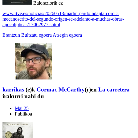
Baloraziorik ez
www.rtve.es/noticias/20260513/martin-pardo-adapta-comic-
mecanoscrito-del-segundo-origen-se-adelanto-a-muchas-obras-
apocalipticas/17062977.shtml
Erantzun
Bultzatu egoera
Atsegin egoera
karrikas
(e)k
Cormac McCarthy
(r)en
La carretera
irakurri nahi du
Mai 25
Publikoa