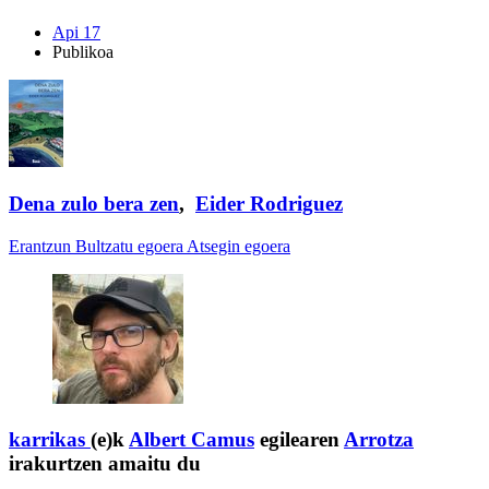
Api 17
Publikoa
Dena zulo bera zen
,
Eider Rodriguez
Erantzun
Bultzatu egoera
Atsegin egoera
karrikas
(e)k
Albert Camus
egilearen
Arrotza
irakurtzen amaitu du