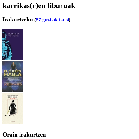
karrikas(r)en liburuak
Irakurtzeko
(
57 guztiak ikusi
)
Orain irakurtzen