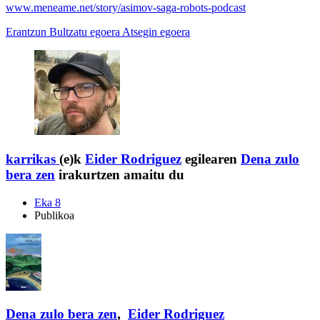
www.meneame.net/story/asimov-saga-robots-podcast
Erantzun
Bultzatu egoera
Atsegin egoera
karrikas
(e)k
Eider Rodriguez
egilearen
Dena zulo
bera zen
irakurtzen amaitu du
Eka 8
Publikoa
Dena zulo bera zen
,
Eider Rodriguez