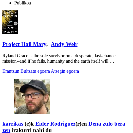
Publikoa
Project Hail Mary
,
Andy Weir
Ryland Grace is the sole survivor on a desperate, last-chance
mission--and if he fails, humanity and the earth itself will …
Erantzun
Bultzatu egoera
Atsegin egoera
karrikas
(e)k
Eider Rodriguez
(r)en
Dena zulo bera
zen
irakurri nahi du