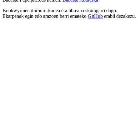
Bookwyrmen iturburu-kodea era librean eskuragarri dago.
Ekarpenak egin edo arazoen berri emateko
GitHub
erabil dezakezu.