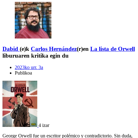
Dabid
(e)k
Carlos Hernández
(r)en
La lista de Orwell
liburuaren kritika egin du
2023ko urr. 3a
Publikoa
4 izar
George Orwell fue un escritor polémico y contradictorio. Sin duda,