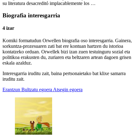
su literatura desacreditó implacablemente los …
Biografia interesgarria
4 izar
Komiki formatudun Orwellen biografia oso interesgarria. Gainera,
sorkuntza-prozesuaren zati bat ere kontuan hartzen du istorioa
kontatzeko orduan. Orwellek bizi izan zuen testuinguru sozial eta
politikoa erakusten du, zuriaren eta beltzaren artean dagoen grisen
eskala azalduz.
Interesgarria iruditu zait, baina pertsonaietako bat klixe samarra
iruditu zait.
Erantzun
Bultzatu egoera
Atsegin egoera