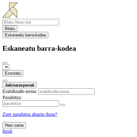
Bilatu
Eskaneatu barra-kodea
Eskaneatu barra-kodea
Ezeztatu
Jakinarazpenak
Erabiltzaile-izena:
Pasahitza:
Zure pasahitza ahaztu duzu?
Hasi saioa
Itzuli