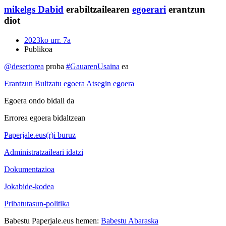
mikelgs
Dabid
erabiltzailearen
egoerari
erantzun
diot
2023ko urr. 7a
Publikoa
@desertorea
proba
#GauarenUsaina
ea
Erantzun
Bultzatu egoera
Atsegin egoera
Egoera ondo bidali da
Errorea egoera bidaltzean
Paperjale.eus(r)i buruz
Administratzaileari idatzi
Dokumentazioa
Jokabide-kodea
Pribatutasun-politika
Babestu Paperjale.eus hemen:
Babestu Abaraska