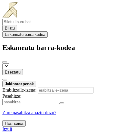
Bilatu
Eskaneatu barra-kodea
Eskaneatu barra-kodea
Ezeztatu
Jakinarazpenak
Erabiltzaile-izena:
Pasahitza:
Zure pasahitza ahaztu duzu?
Hasi saioa
Itzuli