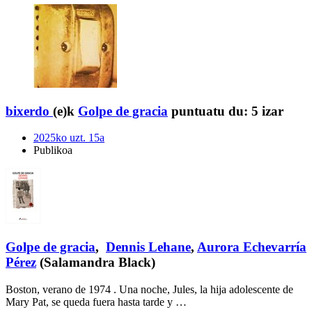
bixerdo
(e)k
Golpe de gracia
puntuatu du:
5 izar
2025ko uzt. 15a
Publikoa
Golpe de gracia
,
Dennis Lehane
,
Aurora Echevarría
Pérez
(Salamandra Black)
Boston, verano de 1974 . Una noche, Jules, la hija adolescente de
Mary Pat, se queda fuera hasta tarde y …