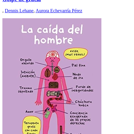
,
Dennis Lehane
,
Aurora Echevarría Pérez