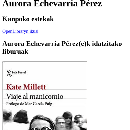
Aurora Echevarría Pérez
Kanpoko estekak
OpenLibraryn ikusi
Aurora Echevarría Pérez(e)k idatzitako
liburuak