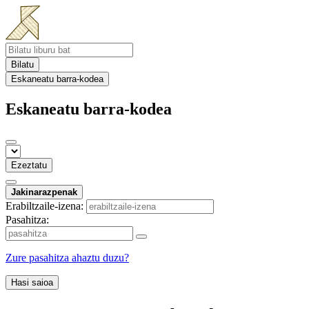
Bilatu
Eskaneatu barra-kodea
Eskaneatu barra-kodea
Ezeztatu
Jakinarazpenak
Erabiltzaile-izena:
Pasahitza:
Zure pasahitza ahaztu duzu?
Hasi saioa