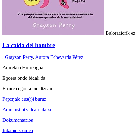
Baloraziorik ez
La caída del hombre
,
Grayson Perry
,
Aurora Echevarría Pérez
Aurrekoa
Hurrengoa
Egoera ondo bidali da
Errorea egoera bidaltzean
Paperjale.eus(r)i buruz
Administratzaileari idatzi
Dokumentazioa
Jokabide-kodea