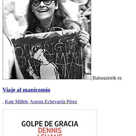
Baloraziorik ez
Viaje al manicomio
,
Kate Millett
,
Aurora Echevarría Pérez