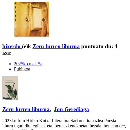
bixerdo
(e)k
Zeru-lurren liburua
puntuatu du:
4
izar
2025ko mai. 5a
Publikoa
Zeru-lurren liburua
,
Jon Gerediaga
2023ko Irun Hiriko Kutxa Literatura Sariaren irabazlea Poesia
liburu ugari ditu egileak eta, bere azkenekoetan bezala, honetan ere,