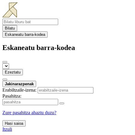
Bilatu
Eskaneatu barra-kodea
Eskaneatu barra-kodea
Ezeztatu
Jakinarazpenak
Erabiltzaile-izena:
Pasahitza:
Zure pasahitza ahaztu duzu?
Hasi saioa
Itzuli