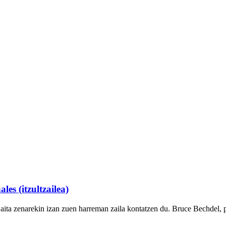
es (itzultzailea)
, aita zenarekin izan zuen harreman zaila kontatzen du. Bruce Bechdel,