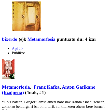
bixerdo
(e)k
Metamorfosia
puntuatu du:
4 izar
Api 20
Publikoa
Metamorfosia
,
Franz Kafka
,
Anton Garikano
(Itzulpena)
(4nak, #1)
“Goiz batean, Gregor Samsa amets nahasiak izanda esnatu zenean,
zomorro beldurgarri bat bihurturik aurkitu zuen ohean bere burua”.