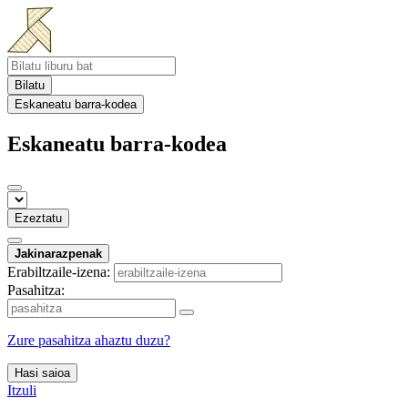
Bilatu
Eskaneatu barra-kodea
Eskaneatu barra-kodea
Ezeztatu
Jakinarazpenak
Erabiltzaile-izena:
Pasahitza:
Zure pasahitza ahaztu duzu?
Hasi saioa
Itzuli