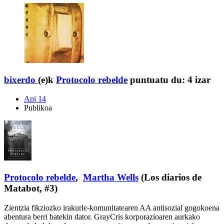
bixerdo
(e)k
Protocolo rebelde
puntuatu du:
4 izar
Api 14
Publikoa
Protocolo rebelde
,
Martha Wells
(Los diarios de
Matabot, #3)
Zientzia fikziozko irakurle-komunitatearen AA antisozial gogokoena
abentura berri batekin dator. GrayCris korporazioaren aurkako