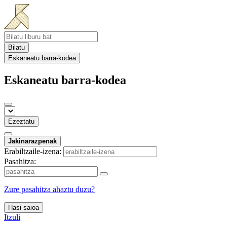
Bilatu
Eskaneatu barra-kodea
Eskaneatu barra-kodea
Ezeztatu
Jakinarazpenak
Erabiltzaile-izena:
Pasahitza:
Zure pasahitza ahaztu duzu?
Hasi saioa
Itzuli