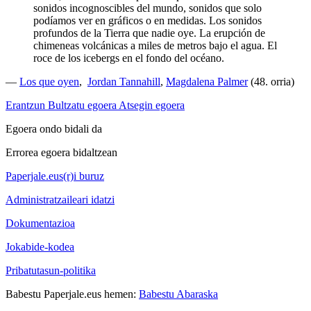
sonidos incognoscibles del mundo, sonidos que solo
podíamos ver en gráficos o en medidas. Los sonidos
profundos de la Tierra que nadie oye. La erupción de
chimeneas volcánicas a miles de metros bajo el agua. El
roce de los icebergs en el fondo del océano.
—
Los que oyen
,
Jordan Tannahill
,
Magdalena Palmer
(48. orria)
Erantzun
Bultzatu egoera
Atsegin egoera
Egoera ondo bidali da
Errorea egoera bidaltzean
Paperjale.eus(r)i buruz
Administratzaileari idatzi
Dokumentazioa
Jokabide-kodea
Pribatutasun-politika
Babestu Paperjale.eus hemen:
Babestu Abaraska