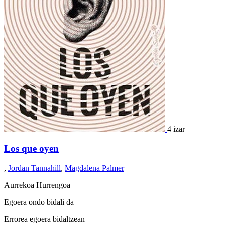
4 izar
Los que oyen
,
Jordan Tannahill
,
Magdalena Palmer
Aurrekoa
Hurrengoa
Egoera ondo bidali da
Errorea egoera bidaltzean