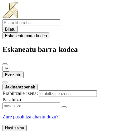
Bilatu
Eskaneatu barra-kodea
Eskaneatu barra-kodea
Ezeztatu
Jakinarazpenak
Erabiltzaile-izena:
Pasahitza:
Zure pasahitza ahaztu duzu?
Hasi saioa