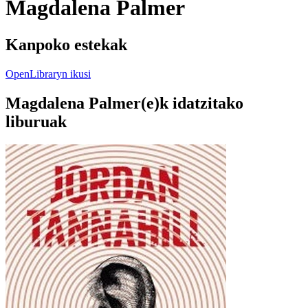
Magdalena Palmer
Kanpoko estekak
OpenLibraryn ikusi
Magdalena Palmer(e)k idatzitako
liburuak