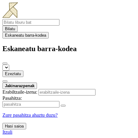
Bilatu
Eskaneatu barra-kodea
Eskaneatu barra-kodea
Ezeztatu
Jakinarazpenak
Erabiltzaile-izena:
Pasahitza:
Zure pasahitza ahaztu duzu?
Hasi saioa
Itzuli