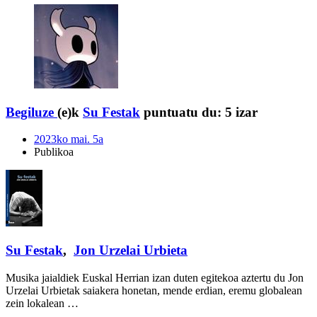
Begiluze
(e)k
Su Festak
puntuatu du:
5 izar
2023ko mai. 5a
Publikoa
Su Festak
,
Jon Urzelai Urbieta
Musika jaialdiek Euskal Herrian izan duten egitekoa aztertu du Jon
Urzelai Urbietak saiakera honetan, mende erdian, eremu globalean
zein lokalean …