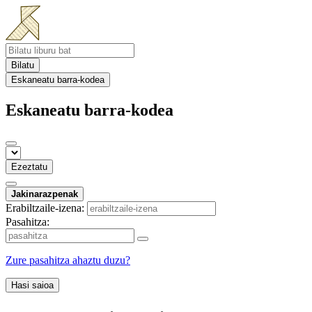
Bilatu
Eskaneatu barra-kodea
Eskaneatu barra-kodea
Ezeztatu
Jakinarazpenak
Erabiltzaile-izena:
Pasahitza:
Zure pasahitza ahaztu duzu?
Hasi saioa