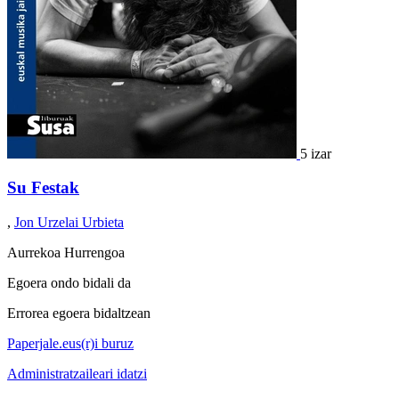
5 izar
Su Festak
,
Jon Urzelai Urbieta
Aurrekoa
Hurrengoa
Egoera ondo bidali da
Errorea egoera bidaltzean
Paperjale.eus(r)i buruz
Administratzaileari idatzi