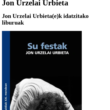
Jon Urzelai Urbieta
Jon Urzelai Urbieta(e)k idatzitako
liburuak