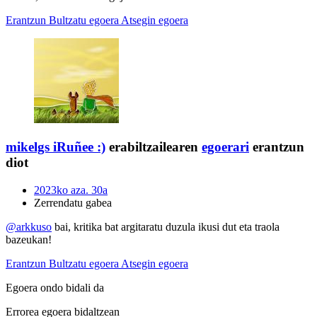
Erantzun
Bultzatu egoera
Atsegin egoera
mikelgs
iRuñee :)
erabiltzailearen
egoerari
erantzun
diot
2023ko aza. 30a
Zerrendatu gabea
@arkkuso
bai, kritika bat argitaratu duzula ikusi dut eta traola
bazeukan!
Erantzun
Bultzatu egoera
Atsegin egoera
Egoera ondo bidali da
Errorea egoera bidaltzean