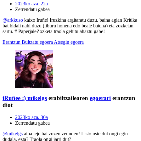
2023ko aza. 22a
Zerrendatu gabea
@arkkuso
kaixo Iruñe! Iruzkina argitaratu duzu, baina agian Kritika
bat bidali nahi duzu (liburu honena edo beate batena) eta zozketan
sartu. # PaperjaleZozketa traola gehitu ahaztu gabe!
Erantzun
Bultzatu egoera
Atsegin egoera
iRuñee :)
mikelgs
erabiltzailearen
egoerari
erantzun
diot
2023ko aza. 30a
Zerrendatu gabea
@mikelgs
aiba jeje bai zuzen zeunden! Listo uste dut ongi egin
dudala, ezta? Traola ongi jarri dut?