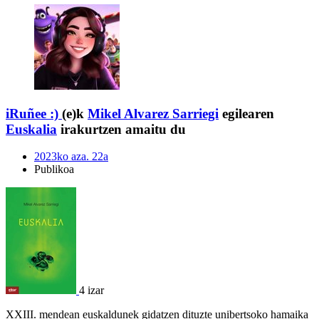
iRuñee :)
(e)k
Mikel Alvarez Sarriegi
egilearen
Euskalia
irakurtzen amaitu du
2023ko aza. 22a
Publikoa
4 izar
XXIII. mendean euskaldunek gidatzen dituzte unibertsoko hamaika