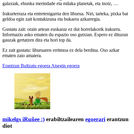
galaxiak, ehunka merindade eta milaka planetak, eta inoiz, …
Irakurterraza eta entretenigarria den liburua. Niri, tarteka, pixka bat
geldoa egin zait kontakizuna eta bukaera azkarregia.
Gustatu zait: orain artean euskaraz ez dut horrelakorik irakurru.
Informazio asko ematen du espazio oso gutxian. Espero ez dituzun
gauzak gertatzen dira eta hori top da.
Ez zait gustatu: liburuaren erritmoa ez dela berdina. Oso azkar
ematen zaio amaiera.
Erantzun
Bultzatu egoera
Atsegin egoera
mikelgs
iRuñee :)
erabiltzailearen
egoerari
erantzun
diot