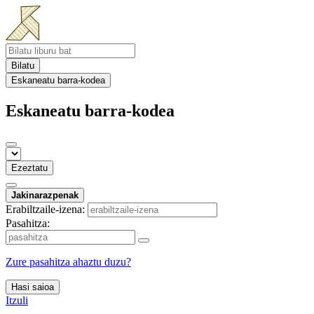
Bilatu
Eskaneatu barra-kodea
Eskaneatu barra-kodea
Ezeztatu
Jakinarazpenak
Erabiltzaile-izena:
Pasahitza:
Zure pasahitza ahaztu duzu?
Hasi saioa
Itzuli