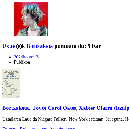
Uxue
(e)k
Bortxaketa
puntuatu du:
5 izar
2024ko urr. 24a
Publikoa
Bortxaketa
,
Joyce Carol Oates
,
Xabier Olarra (Itzul
Uztailaren Laua da Niagara Fallsen, New York estatuan. Jai eguna. H
Erantzun
Bultzatu egoera
Atsegin egoera