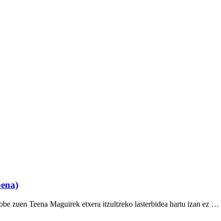
pena)
obe zuen Teena Maguirek etxera itzultzeko lasterbidea hartu izan ez …