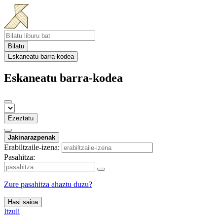
Bilatu
Eskaneatu barra-kodea
Eskaneatu barra-kodea
Ezeztatu
Jakinarazpenak
Erabiltzaile-izena:
Pasahitza:
Zure pasahitza ahaztu duzu?
Hasi saioa
Itzuli