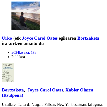
Urko
(e)k
Joyce Carol Oates
egilearen
Bortxaketa
irakurtzen amaitu du
2024ko aza. 18a
Publikoa
Bortxaketa
,
Joyce Carol Oates
,
Xabier Olarra
(Itzulpena)
Uztailaren Laua da Niagara Fallsen, New York estatuan. Jai eguna.