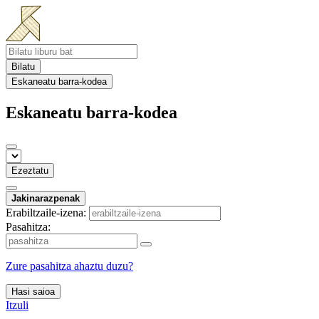
Bilatu
Eskaneatu barra-kodea
Eskaneatu barra-kodea
Ezeztatu
Jakinarazpenak
Erabiltzaile-izena:
Pasahitza:
Zure pasahitza ahaztu duzu?
Hasi saioa
Itzuli