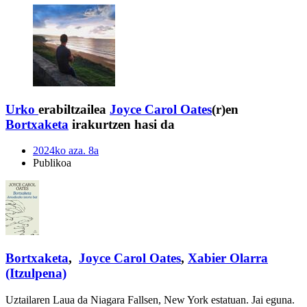
Urko
erabiltzailea
Joyce Carol Oates
(r)en
Bortxaketa
irakurtzen hasi da
2024ko aza. 8a
Publikoa
Bortxaketa
,
Joyce Carol Oates
,
Xabier Olarra
(Itzulpena)
Uztailaren Laua da Niagara Fallsen, New York estatuan. Jai eguna.