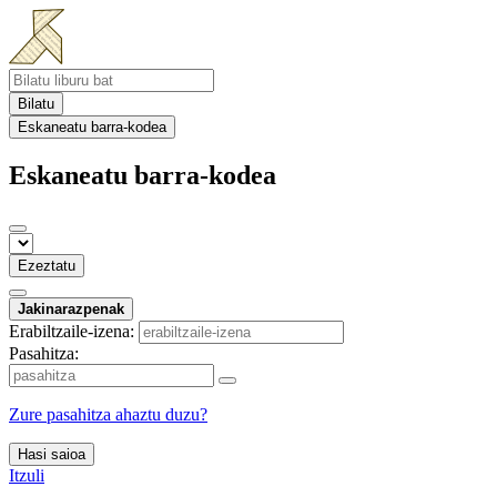
Bilatu
Eskaneatu barra-kodea
Eskaneatu barra-kodea
Ezeztatu
Jakinarazpenak
Erabiltzaile-izena:
Pasahitza:
Zure pasahitza ahaztu duzu?
Hasi saioa
Itzuli